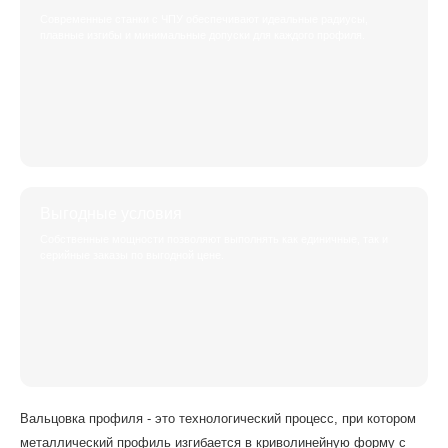
Современные станки с ЧПУ обеспечивают идеальные радиусы,
плавные изгибы и минимальные допуски для каждого профиля.
Выгодные условия
Собственные мощности позволяют выполнять как единичные, так и
серийные заказы по выгодной цене.
Вальцовка профиля - это технологический процесс, при котором
металлический профиль изгибается в криволинейную форму с