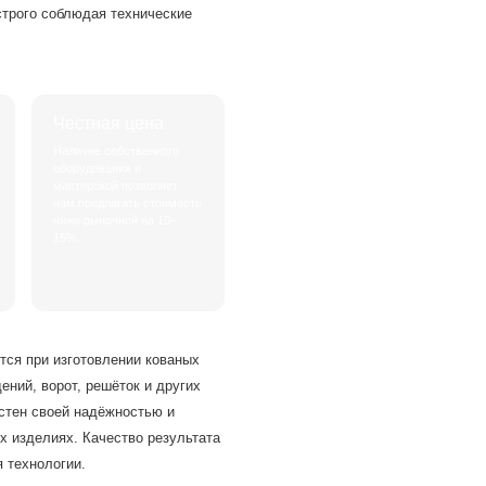
строго соблюдая технические
Честная цена
Наличие собственного
оборудования и
мастерской позволяет
нам предлагать стоимость
ниже рыночной на 10–
15%.
тся при изготовлении кованых
ений, ворот, решёток и других
стен своей надёжностью и
х изделиях. Качество результата
 технологии.