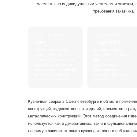
элементы по индивидуальным чертежам и эскизам, 
требования заказчика.
Собственная
Надёжность
кузня
соединений
Заказывая услуги по
Кузнечная сварка
кузнечной сварке в Санкт-
обеспечивает высокую
Петербурге и области, вы
прочность и
обращаетесь напрямую к
долговечность
исполнителю - все работы
соединений за счёт
выполняются в нашей
сплошной структуры
кузне без посредников.
металла.
Кузнечная сварка в Санкт-Петербурге и области применяе
конструкций, художественных изделий, элементов огражд
металлических конструкций. Этот метод соединения изве
используется как в декоративных, так и в функциональны
напрямую зависит от опыта кузнеца и точного соблюдения