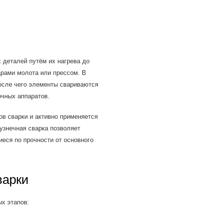
 деталей путём их нагрева до
рами молота или прессом. В
после чего элементы свариваются
очных аппаратов.
в сварки и активно применяется
узнечная сварка позволяет
еся по прочности от основного
варки
ых этапов: