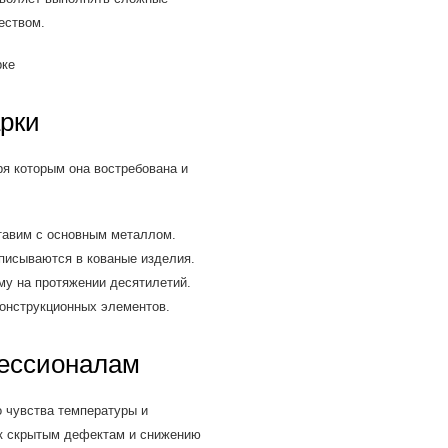
еством.
рки
я которым она востребована и
тавим с основным металлом.
писываются в кованые изделия.
у на протяжении десятилетий.
онструкционных элементов.
фессионалам
о чувства температуры и
 к скрытым дефектам и снижению