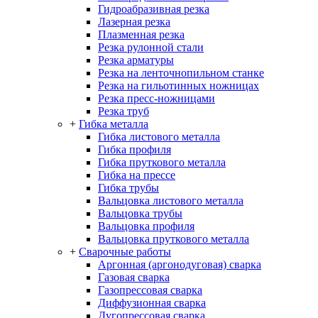
Гидроабразивная резка
Лазерная резка
Плазменная резка
Резка рулонной стали
Резка арматуры
Резка на ленточнопильном станке
Резка на гильотинных ножницах
Резка пресс-ножницами
Резка труб
+
Гибка металла
Гибка листового металла
Гибка профиля
Гибка пруткового металла
Гибка на прессе
Гибка трубы
Вальцовка листового металла
Вальцовка трубы
Вальцовка профиля
Вальцовка пруткового металла
+
Сварочные работы
Аргонная (аргонодуговая) сварка
Газовая сварка
Газопрессовая сварка
Диффузионная сварка
Дугопрессовая сварка