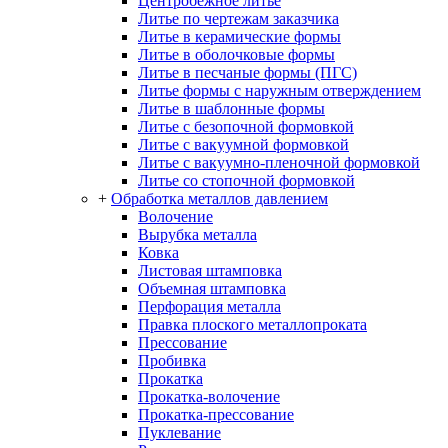
Центробежное литье
Литье по чертежам заказчика
Литье в керамические формы
Литье в оболочковые формы
Литье в песчаные формы (ПГС)
Литье формы с наружным отверждением
Литье в шаблонные формы
Литье с безопочной формовкой
Литье с вакуумной формовкой
Литье с вакуумно-пленочной формовкой
Литье со стопочной формовкой
+
Обработка металлов давлением
Волочение
Вырубка металла
Ковка
Листовая штамповка
Объемная штамповка
Перфорация металла
Правка плоского металлопроката
Прессование
Пробивка
Прокатка
Прокатка-волочение
Прокатка-прессование
Пуклевание