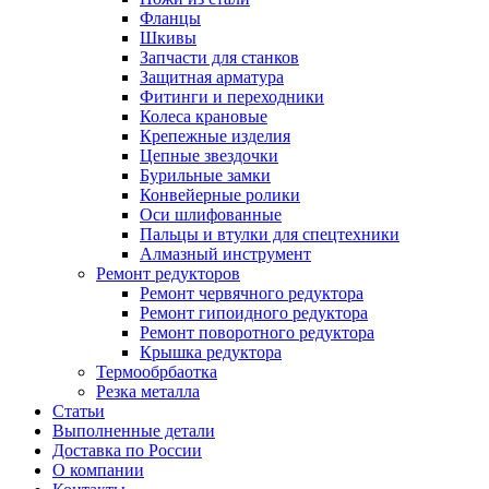
Фланцы
Шкивы
Запчасти для станков
Защитная арматура
Фитинги и переходники
Колеса крановые
Крепежные изделия
Цепные звездочки
Бурильные замки
Конвейерные ролики
Оси шлифованные
Пальцы и втулки для спецтехники
Алмазный инструмент
Ремонт редукторов
Ремонт червячного редуктора
Ремонт гипоидного редуктора
Ремонт поворотного редуктора
Крышка редуктора
Термообрбаотка
Резка металла
Статьи
Выполненные детали
Доставка по России
О компании