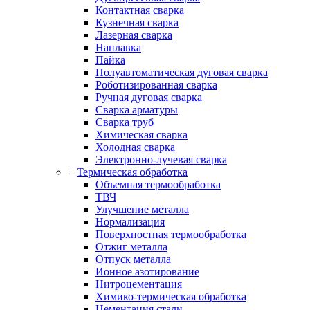
Контактная сварка
Кузнечная сварка
Лазерная сварка
Наплавка
Пайка
Полуавтоматическая дуговая сварка
Роботизированная сварка
Ручная дуговая сварка
Сварка арматуры
Сварка труб
Химическая сварка
Холодная сварка
Электронно-лучевая сварка
+
Термическая обработка
Объемная термообработка
ТВЧ
Улучшение металла
Нормализация
Поверхностная термообработка
Отжиг металла
Отпуск металла
Ионное азотирование
Нитроцементация
Химико-термическая обработка
Цементация стали