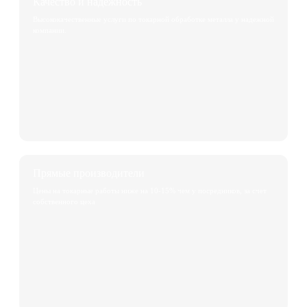
Качество и надежность
Высококачественные услуги по токарной обработке металла у надежной
компании.
Прямые производители
Цены на токарные работы ниже на 10-15% чем у посредников, за счет
собственного цеха