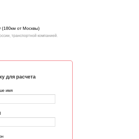
9 (180км от Москвы)
оссии, транспортной компанией.
ку для расчета
ше имя
l
он