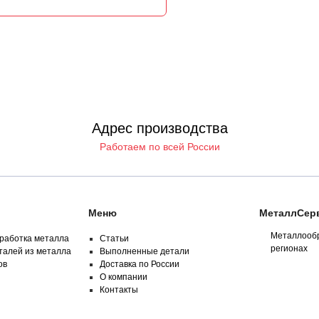
Адрес производства
Работаем по всей России
Меню
МеталлСерв
Металлообр
работка металла
Статьи
регионах
талей из металла
Выполненные детали
ов
Доставка по России
О компании
Контакты