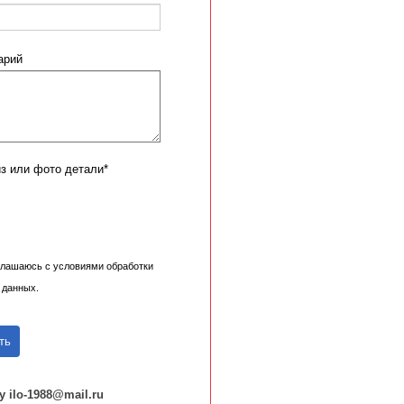
арий
из или фото детали*
глашаюсь с условиями обработки
 данных.
ть
 ilo-1988@mail.ru