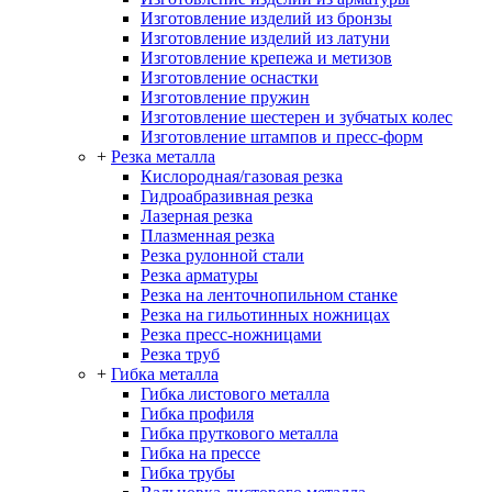
Изготовление изделий из бронзы
Изготовление изделий из латуни
Изготовление крепежа и метизов
Изготовление оснастки
Изготовление пружин
Изготовление шестерен и зубчатых колес
Изготовление штампов и пресс-форм
+
Резка металла
Кислородная/газовая резка
Гидроабразивная резка
Лазерная резка
Плазменная резка
Резка рулонной стали
Резка арматуры
Резка на ленточнопильном станке
Резка на гильотинных ножницах
Резка пресс-ножницами
Резка труб
+
Гибка металла
Гибка листового металла
Гибка профиля
Гибка пруткового металла
Гибка на прессе
Гибка трубы