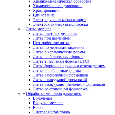
Химико-механическая обработка
Химическое оксидирование
Хромирование
Цинкование
Электродуговая металлизация
Электрохимическая полировка
+
Литье металла
Литье цветных металлов
Литье под давлением
Центробежное литье
Литье по чертежам заказчика
Литье в керамические формы
Литье в оболочковые формы
Литье в песчаные формы (ПГС)
Литье формы с наружным отверждением
Литье в шаблонные формы
Литье с безопочной формовкой
Литье с вакуумной формовкой
Литье с вакуумно-пленочной формовкой
Литье со стопочной формовкой
+
Обработка металлов давлением
Волочение
Вырубка металла
Ковка
Листовая штамповка