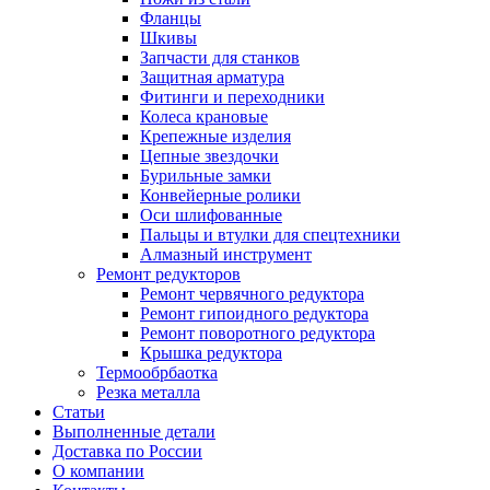
Фланцы
Шкивы
Запчасти для станков
Защитная арматура
Фитинги и переходники
Колеса крановые
Крепежные изделия
Цепные звездочки
Бурильные замки
Конвейерные ролики
Оси шлифованные
Пальцы и втулки для спецтехники
Алмазный инструмент
Ремонт редукторов
Ремонт червячного редуктора
Ремонт гипоидного редуктора
Ремонт поворотного редуктора
Крышка редуктора
Термообрбаотка
Резка металла
Статьи
Выполненные детали
Доставка по России
О компании