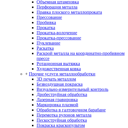
Объемная штамповка
Перфорация металла
Правка плоского металлопроката
Прессование
Пробивка
Прокатка
Прокатка-волочение
Прокатка-прессование
Пуклевание
Раскатка
Раскрой металла на координатно-пробивном
прессе
Ротационная вытяжка
Художественная ковка
+
Прочие услуги металлообработки
3D печать металлом
Безвоздушная покраска
Визуально-измерительный контроль
Дробеструйная обработка
Лазерная гравировка
Маркировка плазмой
Обработка в галтовочном барабане
Перемотка рулонов металла
Пескоструйная обработка
Покраска краскопультом