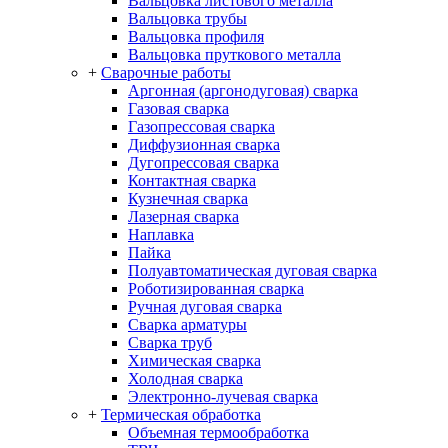
Вальцовка листового металла
Вальцовка трубы
Вальцовка профиля
Вальцовка пруткового металла
+
Сварочные работы
Аргонная (аргонодуговая) сварка
Газовая сварка
Газопрессовая сварка
Диффузионная сварка
Дугопрессовая сварка
Контактная сварка
Кузнечная сварка
Лазерная сварка
Наплавка
Пайка
Полуавтоматическая дуговая сварка
Роботизированная сварка
Ручная дуговая сварка
Сварка арматуры
Сварка труб
Химическая сварка
Холодная сварка
Электронно-лучевая сварка
+
Термическая обработка
Объемная термообработка