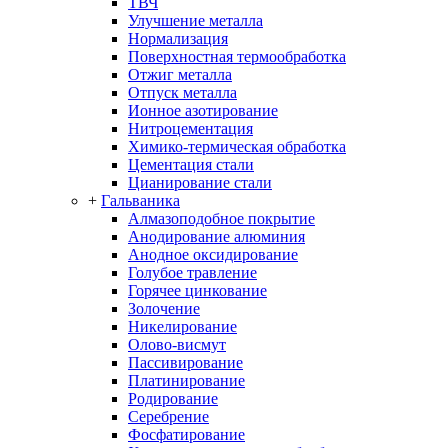
ТВЧ
Улучшение металла
Нормализация
Поверхностная термообработка
Отжиг металла
Отпуск металла
Ионное азотирование
Нитроцементация
Химико-термическая обработка
Цементация стали
Цианирование стали
+
Гальваника
Алмазоподобное покрытие
Анодирование алюминия
Анодное оксидирование
Голубое травление
Горячее цинкование
Золочение
Никелирование
Олово-висмут
Пассивирование
Платинирование
Родирование
Серебрение
Фосфатирование