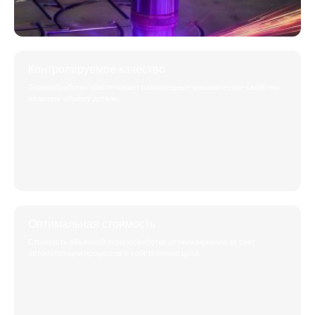
Контролируемое качество
Термообработка обеспечивает равномерные механические свойства
по всему объёму детали.
Оптимальная стоимость
Стоимость объёмной термообработки оптимизирована за счёт
автоматизации процессов и собственного цеха.