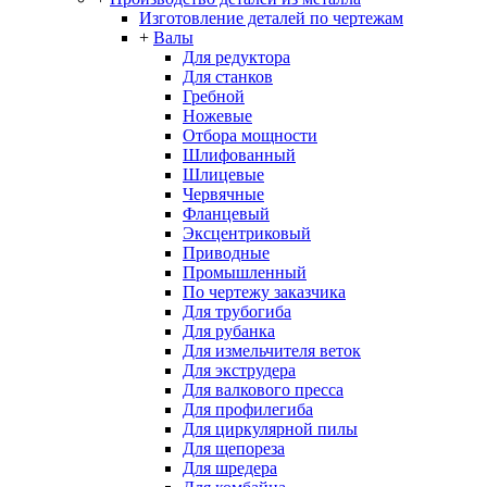
Изготовление деталей по чертежам
+
Валы
Для редуктора
Для станков
Гребной
Ножевые
Отбора мощности
Шлифованный
Шлицевые
Червячные
Фланцевый
Эксцентриковый
Приводные
Промышленный
По чертежу заказчика
Для трубогиба
Для рубанка
Для измельчителя веток
Для экструдера
Для валкового пресса
Для профилегиба
Для циркулярной пилы
Для щепореза
Для шредера