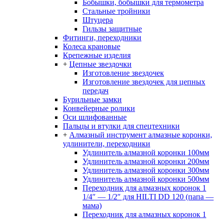
Бобышки, бобышки для термометра
Стальные тройники
Штуцера
Гильзы защитные
Фитинги, переходники
Колеса крановые
Крепежные изделия
+
Цепные звездочки
Изготовление звездочек
Изготовление звездочек для цепных
передач
Бурильные замки
Конвейерные ролики
Оси шлифованные
Пальцы и втулки для спецтехники
+
Алмазный инструмент алмазные коронки,
удлинители, переходники
Удлинитель алмазной коронки 100мм
Удлинитель алмазной коронки 200мм
Удлинитель алмазной коронки 300мм
Удлинитель алмазной коронки 500мм
Переходник для алмазных коронок 1
1/4″ — 1/2″ для HILTI DD 120 (папа —
мама)
Переходник для алмазных коронок 1