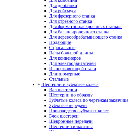
Для комбайна
Для дробилки
Для рейсмуса
Для фрезерного станка
Для отрезного станка
Для форматно-раскроечных станков
Для балансировочного станка
Для деревообрабатывающего станка
Подающие
Строгальные
Валы большой длины
Для конвейеров
Для электродвигателей
Из нержавеющей стали
Длинномерные
Стальные
+
Шестерни и зубчатые колеса
Вал шестерни
Шестерни по образцу
Зубчатые колеса по чертежам заказчика
Зубчатые передачи
Производство зубчатых колес
Блок шестерен
Шевронные передачи
Шестерни гильотины