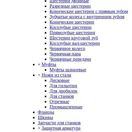
Шестерни двойные
Разрезные шестерни
Конические шестерни с прямым зубом
Зубчатые колеса с внутренним зубом
Конические шестерни
Косозубые шестерни
Прямозубые шестерни
Шестерни круговой зуб
Косозубые вал-шестерни
Червячное колесо
Червячная пара
Червячные передачи
+
Муфты
Муфты шлицевые
+
Ножи из стали
Дисковые
Для гильотин
Для дробилок
Для станков
Отрезные
Промышленные
Фланцы
Шкивы
Запчасти для станков
+
Защитная арматура