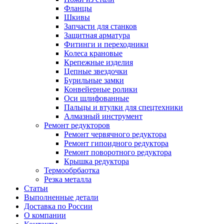
Фланцы
Шкивы
Запчасти для станков
Защитная арматура
Фитинги и переходники
Колеса крановые
Крепежные изделия
Цепные звездочки
Бурильные замки
Конвейерные ролики
Оси шлифованные
Пальцы и втулки для спецтехники
Алмазный инструмент
Ремонт редукторов
Ремонт червячного редуктора
Ремонт гипоидного редуктора
Ремонт поворотного редуктора
Крышка редуктора
Термообрбаотка
Резка металла
Статьи
Выполненные детали
Доставка по России
О компании