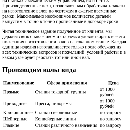
на станках с механическим управлением, но и с ЧПУ.
Производственные цеха, позволяют нам обрабатывать заказы
на изготовление валов по чертежам в сжатые временные
рамки. Максимально необходимое количество деталей
выпустим в точно в точно прописанные в договоре сроки.
Читая техническое задание полученное от клиента, мы
держим связь с заказчиком и стараемся удовлетворить все его
пожелания в изготовлении валов на токарном станке. Каждая
единица изделия изготавливается только после обсуждения
всех технических вопросов и пожеланий, условий работы и в
каком узле будет работать тот или иной вал.
Производим валы вида
Наименование
Сфера применения
Цена
от 1000
Прямые
Станки токарной группы
рублей
от 1000
Приводные
Пресса, пилорамы
рублей
Кривошипные
Станки сверлильные
по запросу
Шейперные
Конвейерные линии
по запросу
Гладкие
Станки различного назначения
по запросу