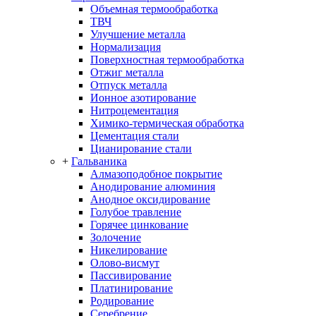
Объемная термообработка
ТВЧ
Улучшение металла
Нормализация
Поверхностная термообработка
Отжиг металла
Отпуск металла
Ионное азотирование
Нитроцементация
Химико-термическая обработка
Цементация стали
Цианирование стали
+
Гальваника
Алмазоподобное покрытие
Анодирование алюминия
Анодное оксидирование
Голубое травление
Горячее цинкование
Золочение
Никелирование
Олово-висмут
Пассивирование
Платинирование
Родирование
Серебрение