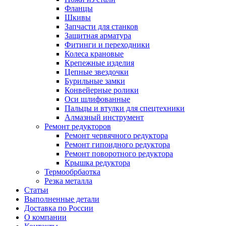
Фланцы
Шкивы
Запчасти для станков
Защитная арматура
Фитинги и переходники
Колеса крановые
Крепежные изделия
Цепные звездочки
Бурильные замки
Конвейерные ролики
Оси шлифованные
Пальцы и втулки для спецтехники
Алмазный инструмент
Ремонт редукторов
Ремонт червячного редуктора
Ремонт гипоидного редуктора
Ремонт поворотного редуктора
Крышка редуктора
Термообрбаотка
Резка металла
Статьи
Выполненные детали
Доставка по России
О компании