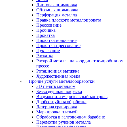
Листовая штамповка
Объемная штамповка
Перфорация металла
Правка плоского металлопроката
Прессование
Пробивка
Прокатка
Прокатка-волочение
Прокатка-прессование
Пуклевание
Раскатка
Раскрой металла на координатно-пробивном
прессе
Ротационная вытяжка
Художественная ковка
+
Прочие услуги металлообработки
3D печать металлом
Безвоздушная покраска
Визуально-измерительный контроль
Дробеструйная обработка
Лазерная гравировка
Маркировка плазмой
Обработка в галтовочном барабане
Перемотка рулонов металла