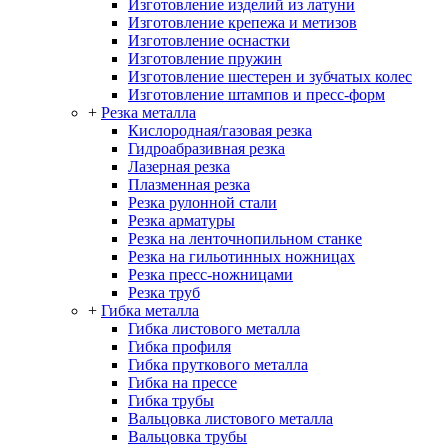
Изготовление изделий из латуни
Изготовление крепежа и метизов
Изготовление оснастки
Изготовление пружин
Изготовление шестерен и зубчатых колес
Изготовление штампов и пресс-форм
+
Резка металла
Кислородная/газовая резка
Гидроабразивная резка
Лазерная резка
Плазменная резка
Резка рулонной стали
Резка арматуры
Резка на ленточнопильном станке
Резка на гильотинных ножницах
Резка пресс-ножницами
Резка труб
+
Гибка металла
Гибка листового металла
Гибка профиля
Гибка пруткового металла
Гибка на прессе
Гибка трубы
Вальцовка листового металла
Вальцовка трубы