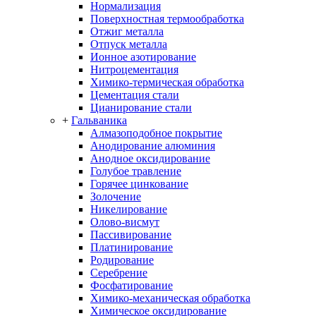
Нормализация
Поверхностная термообработка
Отжиг металла
Отпуск металла
Ионное азотирование
Нитроцементация
Химико-термическая обработка
Цементация стали
Цианирование стали
+
Гальваника
Алмазоподобное покрытие
Анодирование алюминия
Анодное оксидирование
Голубое травление
Горячее цинкование
Золочение
Никелирование
Олово-висмут
Пассивирование
Платинирование
Родирование
Серебрение
Фосфатирование
Химико-механическая обработка
Химическое оксидирование