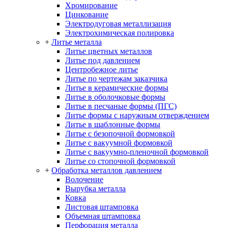
Хромирование
Цинкование
Электродуговая металлизация
Электрохимическая полировка
+
Литье металла
Литье цветных металлов
Литье под давлением
Центробежное литье
Литье по чертежам заказчика
Литье в керамические формы
Литье в оболочковые формы
Литье в песчаные формы (ПГС)
Литье формы с наружным отверждением
Литье в шаблонные формы
Литье с безопочной формовкой
Литье с вакуумной формовкой
Литье с вакуумно-пленочной формовкой
Литье со стопочной формовкой
+
Обработка металлов давлением
Волочение
Вырубка металла
Ковка
Листовая штамповка
Объемная штамповка
Перфорация металла