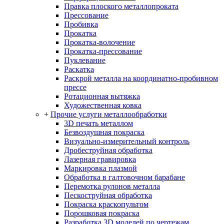
Правка плоского металлопроката
Прессование
Пробивка
Прокатка
Прокатка-волочение
Прокатка-прессование
Пуклевание
Раскатка
Раскрой металла на координатно-пробивном
прессе
Ротационная вытяжка
Художественная ковка
+
Прочие услуги металлообработки
3D печать металлом
Безвоздушная покраска
Визуально-измерительный контроль
Дробеструйная обработка
Лазерная гравировка
Маркировка плазмой
Обработка в галтовочном барабане
Перемотка рулонов металла
Пескоструйная обработка
Покраска краскопультом
Порошковая покраска
Разработка 3D моделей по чертежам