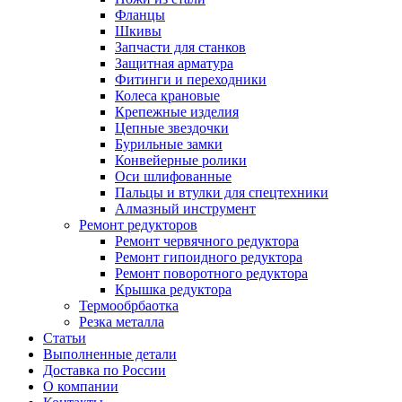
Фланцы
Шкивы
Запчасти для станков
Защитная арматура
Фитинги и переходники
Колеса крановые
Крепежные изделия
Цепные звездочки
Бурильные замки
Конвейерные ролики
Оси шлифованные
Пальцы и втулки для спецтехники
Алмазный инструмент
Ремонт редукторов
Ремонт червячного редуктора
Ремонт гипоидного редуктора
Ремонт поворотного редуктора
Крышка редуктора
Термообрбаотка
Резка металла
Статьи
Выполненные детали
Доставка по России
О компании