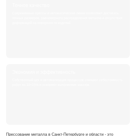
Точное качество
Современные прессы и автоматические линии позволяют достигать
точных размеров, равномерного распределения металла и отсутствия
деформаций на поверхности изделий.
Экономия и эффективность
Собственный цех и автоматизация процессов снижают себестоимость
работ на 10–15% и ускоряют выполнение заказов.
Прессование металла в Санкт-Петербурге и области - это