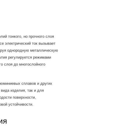
лий тонкого, но прочного слоя
се электрический ток вызывает
ируя однородную металлическую
рытия регулируется режимами
го слоя до многослойного
алюминиевых сплавов и других
вида изделия, так и для
рдости поверхности,
овой устойчивости.
ия