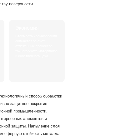
ству поверхности.
Экономия
Стоимость хромирования
снижается за счёт
отлаженных процессов,
точного учета материалов
и собственного цеха.
отехнологичный способ обработки
ивно-защитное покрытие.
ционной промышленности,
интерьерных элементов и
онной защиты. Напыление слоя
тмосферную стойкость металла.