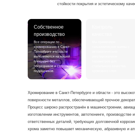
стойкости покрытия и эстетическому каче
Собственное
Контроль
производство
качества
Все операции по
Мы применяем
хромированию в Санкт-
гальванические ванны с
Петербурге и области
автоматическим
выполняются на нашей
регулированием
площадке без
параметров для
посредников и сторонних
стабильного качества
подрядчиков.
хромового слоя.
Хромирование в Санкт-Петербурге и области - это высок
поверхности металлов, обеспечивающий прочное декорат
Процесс широко распространён в машиностроении, авиа
изготовлении инструментов, автотюнинге, производстве 
ответственных деталей, требующих долговечной коррози
хрома заметно повышает механическую, абразивную и а