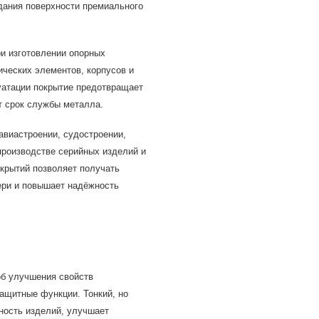
дания поверхности премиального
и изготовлении опорных
ических элементов, корпусов и
уатации покрытие предотвращает
т срок службы металла.
авиастроении, судостроении,
производстве серийных изделий и
крытий позволяет получать
ери и повышает надёжность
об улучшения свойств
ащитные функции. Тонкий, но
ность изделий, улучшает