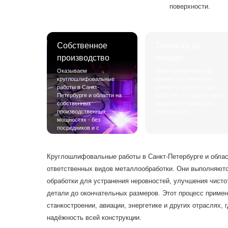
поверхности.
Собственное
Точность до
производство
микрон
Оказываем
Наши шлифовальные
круглошлифовальные
станки обеспечивают
работы в Санкт-
точность обработки до
Петербурге и области на
0,001 мм, что гарантирует
собственных
идеальную геометрию
производственных
поверхности.
мощностях - без
посредников и с
контролем качества на
каждом этапе.
Круглошлифовальные работы в Санкт-Петербурге и област
ответственных видов металлообработки. Они выполняютс
обработки для устранения неровностей, улучшения чисто
детали до окончательных размеров. Этот процесс приме
станкостроении, авиации, энергетике и других отраслях, 
надёжность всей конструкции.