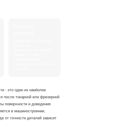
Контроль
качества
Каждая деталь проходит
измерение
шероховатости, биений и
диаметра, чтобы
соответствовать
техническим требованиям
заказчика.
и - это один из наиболее
я после токарной или фрезерной
ты поверхности и доведения
няется в машиностроении,
где от точности деталей зависит