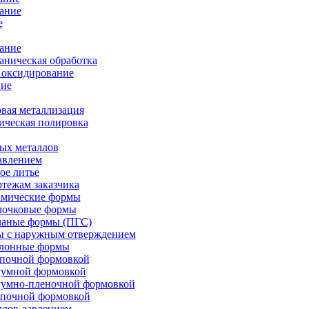
ание
е
ание
ническая обработка
 оксидирование
ие
вая металлизация
ическая полировка
ых металлов
авлением
ое литье
ртежам заказчика
амические формы
олочковые формы
чаные формы (ПГС)
ы с наружным отверждением
блонные формы
опочной формовкой
уумной формовкой
уумно-пленочной формовкой
опочной формовкой
ллов давлением