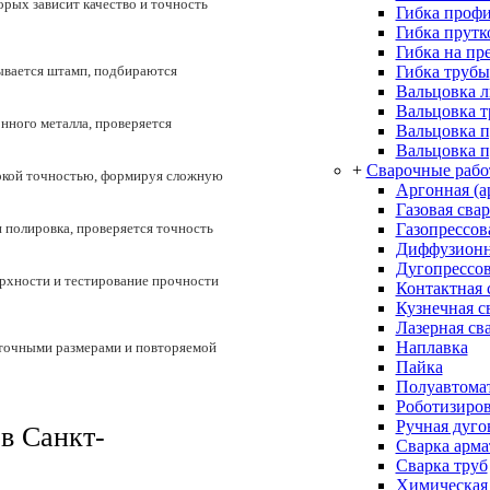
рых зависит качество и точность
Гибка проф
Гибка прутк
Гибка на пр
Гибка трубы
ывается штамп, подбираются
Вальцовка л
Вальцовка 
нного металла, проверяется
Вальцовка 
Вальцовка п
+
Сварочные раб
сокой точностью, формируя сложную
Аргонная (а
Газовая сва
Газопрессов
 полировка, проверяется точность
Диффузионн
Дугопрессов
рхности и тестирование прочности
Контактная 
Кузнечная с
Лазерная св
Наплавка
 точными размерами и повторяемой
Пайка
Полуавтомат
Роботизиров
Ручная дуго
в Санкт-
Сварка арм
Сварка труб
Химическая 