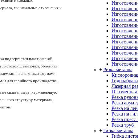
техники и сложных
Изготовлени
ериала, минимальные отклонения и
Изготовлени
Изготовлени
Изготовлени
Изготовлени
Изготовлени
Изготовлени
Изготовлени
Изготовлени
Изготовлен
Изготовлени
вка подвергается пластической
Изготовлени
т листовой штамповки, объёмная
+
Резка металла
и выемками и сложными формами.
Кислородная
Гидроабрази
рмы для серийного производства.
Лазерная ре
Плазменная 
евые сплавы, медь, нержавеющую
Резка рулон
треннюю структуру материала,
Резка армат
ектов.
Резка на ле
Резка на ги
Резка пресс
Резка труб
+
Гибка металла
Гибка листо