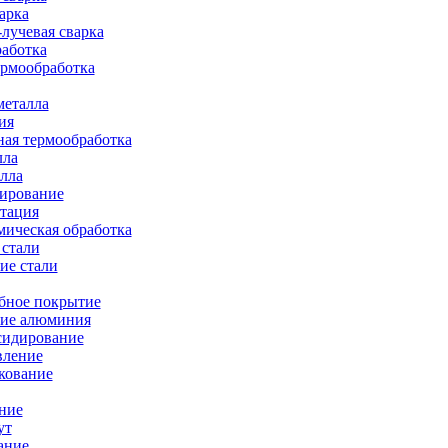
арка
лучевая сварка
работка
ермообработка
металла
ия
ая термообработка
лла
лла
тирование
тация
ическая обработка
 стали
ие стали
бное покрытие
ие алюминия
сидирование
вление
кование
ние
ут
ание