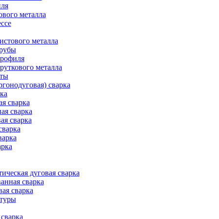
иля
ового металла
ессе
истового металла
трубы
профиля
руткового металла
оты
ргонодуговая) сварка
рка
ая сварка
ая сварка
ая сварка
сварка
варка
арка
ическая дуговая сварка
анная сварка
вая сварка
атуры
сварка