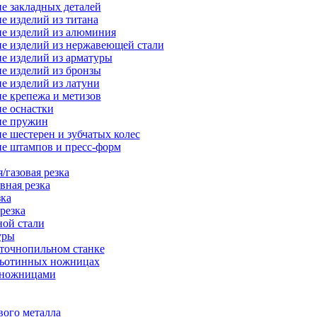
е закладных деталей
е изделий из титана
е изделий из алюминия
е изделий из нержавеющей стали
е изделий из арматуры
е изделий из бронзы
е изделий из латуни
е крепежа и метизов
е оснастки
ие пружин
е шестерен и зубчатых колес
е штампов и пресс-форм
/газовая резка
вная резка
зка
резка
ной стали
уры
нточнопильном станке
льотинных ножницах
-ножницами
вого металла