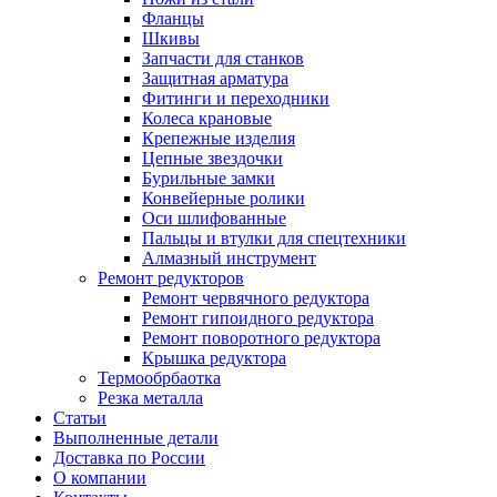
Фланцы
Шкивы
Запчасти для станков
Защитная арматура
Фитинги и переходники
Колеса крановые
Крепежные изделия
Цепные звездочки
Бурильные замки
Конвейерные ролики
Оси шлифованные
Пальцы и втулки для спецтехники
Алмазный инструмент
Ремонт редукторов
Ремонт червячного редуктора
Ремонт гипоидного редуктора
Ремонт поворотного редуктора
Крышка редуктора
Термообрбаотка
Резка металла
Статьи
Выполненные детали
Доставка по России
О компании