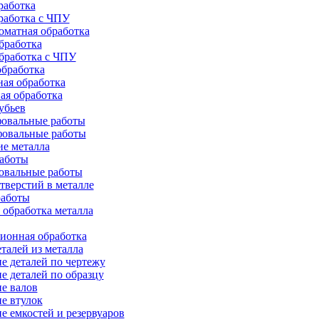
работка
работка с ЧПУ
оматная обработка
бработка
бработка c ЧПУ
бработка
ая обработка
ая обработка
убьев
овальные работы
овальные работы
е металла
работы
овальные работы
тверстий в металле
работы
 обработка металла
ионная обработка
талей из металла
е деталей по чертежу
е деталей по образцу
е валов
е втулок
е емкостей и резервуаров