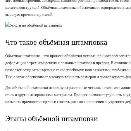
автомобилестроении, авиапроме, машиностроении, производстве бытовой 
металлоконструкций. Объёмная штамповка обеспечивает однородность мат
высокую прочность деталей.
Что такое объёмная штамповка
Объёмная штамповка - это процесс обработки металла, при котором загото
деформации в трёх измерениях с помощью штампов и прессов. В отличие о
позволяет создавать изделия с криволинейными поверхностями, глубоким
Технология обеспечивает высокую точность размеров и повторяемость фо
Для объёмной штамповки используют различные металлы: сталь, алюмини
сталь и другие легированные материалы. Процесс позволяет улучшить вну
повысить прочность изделия и снизить риск возникновения внутренних деф
Этапы объёмной штамповки