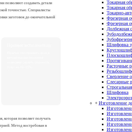
Токарная об
и позволяют создавать детали
Токарная об
сокой точностью. Специалисты
Токарно-авт
овки заготовок до окончательной
Фрезерная о
Фрезерная о
Долбежная о
Зубодолбежн
Зубофрезерн
Шлифовка з
Прямые исполнители
Круглошлиф
Наличие собственного цеха и
Плоскошлиф
автоматизация процессов
Протягивани
позволяют снизить стоимость
Расточные 
услуг на 10–15%.
Резьбошлиф
Сверление о
Слесарные 
Строгальная
Шлифовка
Электроэроз
+
Изготовление де
Изготовлени
Изготовлени
я, которая позволяет получать
Изготовлени
Изготовлени
трией. Метод востребован в
Изготовлени