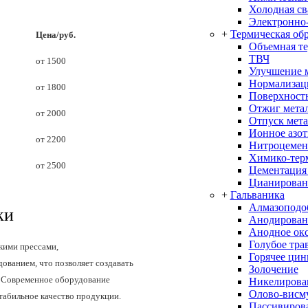
Холодная св
Электронно-
+
Термическая об
Цена/руб.
Объемная т
ТВЧ
от 1500
Улучшение 
Нормализац
от 1800
Поверхностн
Отжиг мета
от 2000
Отпуск мета
Ионное азо
от 2200
Нитроцемен
Химико-терм
от 2500
Цементация
Цианирован
+
Гальваника
Алмазоподо
ки
Анодирован
Анодное ок
Голубое тра
кими прессами,
Горячее цин
ванием, что позволяет создавать
Золочение
 Современное оборудование
Никелирова
Олово-висм
табильное качество продукции.
Пассивиров