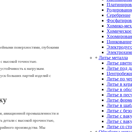
Платиниров
Родировани
Серебрение
Фосфатиров
Химико-меха
Химическое
Хромирован
Цинкование
Электродуго
нейными поверхностями, глубокими
Электрохим
+
Литье металла
 с высокой точностью.
Литье цветн
Литье под д
устойчивость к нагрузкам.
Центробежн
уск больших партий изделий с
Литье по че
Литье в кер
Литье в об
Литье в пес
ку
Литье форм
Литье в ша
Литье с без
ии, авиационной промышленности и
Литье с вак
ь детали с высокой прочностью,
Литье с вак
Литье со ст
ерийного производства. Мы
+
Обработка мета