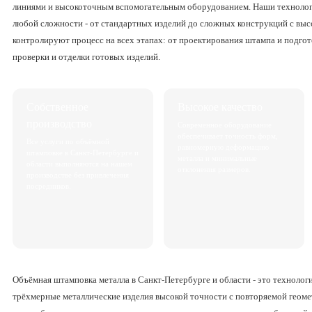
линиями и высокоточным вспомогательным оборудованием. Наши технологи
любой сложности - от стандартных изделий до сложных конструкций с вы
контролируют процесс на всех этапах: от проектирования штампа и подгот
проверки и отделки готовых изделий.
Собственное
Высокое качество
производство
Современное оборудование
обеспечивает точность форм,
Все услуги по объёмной
равномерную деформацию
штамповке в Санкт-Петербурге и
металла и минимальные
области выполняются на нашем
отклонения размеров.
производстве без привлечения
посредников.
Объёмная штамповка металла в Санкт-Петербурге и области - это технологи
трёхмерные металлические изделия высокой точности с повторяемой геоме