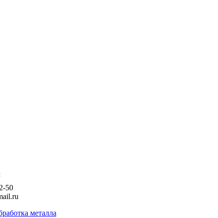
:
2-50
ail.ru
бработка металла