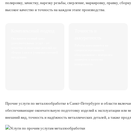
полировку, зачистку, нарезку резьбы, сверление, маркировку, правку, сборк
высокое качество и точность на каждом этапе производства.
Комплексный подход
Точность и
аккуратность
Оказываем полный цикл
дополнительных услуг - от
Работы выполняются на
зачистки и подгонки деталей до
специализированном
сборки узлов и упаковки готовой
оборудовании с контролем
продукции.
размеров и качества
поверхности.
Прочие услуги по металлообработке в Санкт-Петербурге и области включаю
обеспечивающие окончательную подготовку изделий к эксплуатации или 
внешний вид, точность и надёжность металлических деталей, а также прод