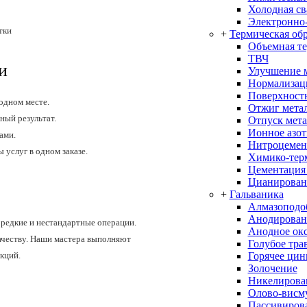
Холодная св
Электронно-
+
Термическая об
Объемная т
ТВЧ
и
Улучшение 
Нормализац
Поверхностн
одном месте.
Отжиг мета
ный результат.
Отпуск мета
Ионное азо
ами.
Нитроцемен
услуг в одном заказе.
Химико-терм
Цементация
Цианирован
+
Гальваника
Алмазоподо
Анодирован
 редкие и нестандартные операции.
Анодное ок
ачеству. Наши мастера выполняют
Голубое тра
Горячее цин
кций.
Золочение
Никелирова
Олово-висм
Пассивиров