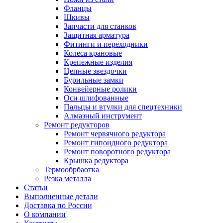
Фланцы
Шкивы
Запчасти для станков
Защитная арматура
Фитинги и переходники
Колеса крановые
Крепежные изделия
Цепные звездочки
Бурильные замки
Конвейерные ролики
Оси шлифованные
Пальцы и втулки для спецтехники
Алмазный инструмент
Ремонт редукторов
Ремонт червячного редуктора
Ремонт гипоидного редуктора
Ремонт поворотного редуктора
Крышка редуктора
Термообрбаотка
Резка металла
Статьи
Выполненные детали
Доставка по России
О компании