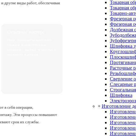
Токарная об
у и другие виды работ, обеспечивая
Токарная об
Токарно-авт
Фрезерная о
Фрезерная о
Долбежная о
Опытные мастера
Зубодолбежн
Зубофрезерн
Наши специалисты выполняют
сложные вспомогательные
Шлифовка з
операции с высокой точностью и
Круглошлиф
вниманием к деталям.
Плоскошлиф
Протягивани
Расточные 
Резьбошлиф
Сверление о
Слесарные 
Строгальная
Шлифовка
Электроэроз
+
Изготовление де
т в себя операции,
Изготовлени
монтажу. Эти процессы повышают
Изготовлени
левают срок их службы.
Изготовлени
Изготовлени
Изготовлени