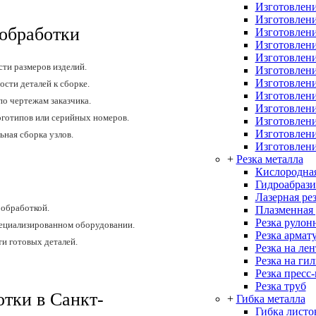
Изготовлени
Изготовлени
обработки
Изготовлени
Изготовлени
Изготовлени
ти размеров изделий.
Изготовлени
Изготовлени
сти деталей к сборке.
Изготовлени
о чертежам заказчика.
Изготовлени
оготипов или серийных номеров.
Изготовлен
Изготовлени
ная сборка узлов.
Изготовлени
+
Резка металла
Кислородная
Гидроабрази
Лазерная ре
 обработкой.
Плазменная 
Резка рулон
ециализированном оборудовании.
Резка армат
и готовых деталей.
Резка на ле
Резка на ги
Резка пресс
Резка труб
тки в Санкт-
+
Гибка металла
Гибка листо