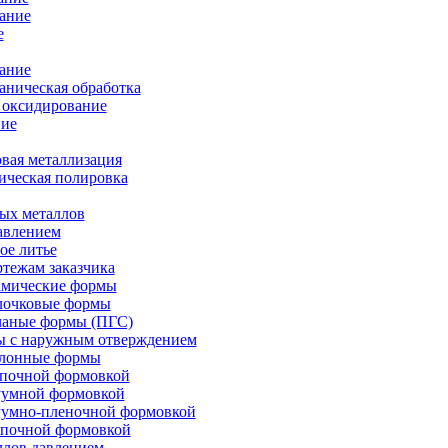
ание
е
ание
ническая обработка
 оксидирование
ие
вая металлизация
ическая полировка
ых металлов
авлением
ое литье
ртежам заказчика
амические формы
олочковые формы
чаные формы (ПГС)
ы с наружным отверждением
блонные формы
опочной формовкой
уумной формовкой
уумно-пленочной формовкой
опочной формовкой
ллов давлением