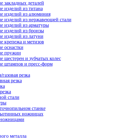
е закладных деталей
е изделий из титана
е изделий из алюминия
е изделий из нержавеющей стали
е изделий из арматуры
е изделий из бронзы
е изделий из латуни
е крепежа и метизов
е оснастки
ие пружин
е шестерен и зубчатых колес
е штампов и пресс-форм
/газовая резка
вная резка
зка
резка
ной стали
уры
нточнопильном станке
льотинных ножницах
-ножницами
вого металла