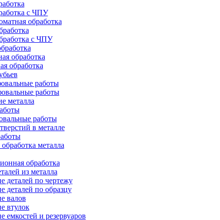
работка
работка с ЧПУ
оматная обработка
бработка
бработка c ЧПУ
бработка
ая обработка
ая обработка
убьев
овальные работы
овальные работы
е металла
работы
овальные работы
тверстий в металле
работы
 обработка металла
ионная обработка
талей из металла
е деталей по чертежу
е деталей по образцу
е валов
е втулок
е емкостей и резервуаров