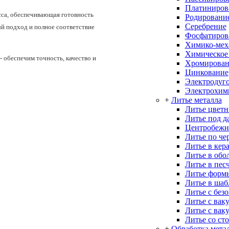
Платиниров
сса, обеспечивающая готовность
Родировани
Серебрение
ый подход и полное соответствие
Фосфатиров
Химико-меха
Химическое
 обеспечим точность, качество и
Хромирован
Цинкование
Электродуго
Электрохим
+
Литье металла
Литье цветн
Литье под д
Центробежн
Литье по че
Литье в кер
Литье в об
Литье в пес
Литье форм
Литье в ша
Литье с без
Литье с вак
Литье с вак
Литье со ст
+
Обработка мета