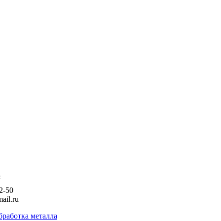
:
2-50
ail.ru
бработка металла