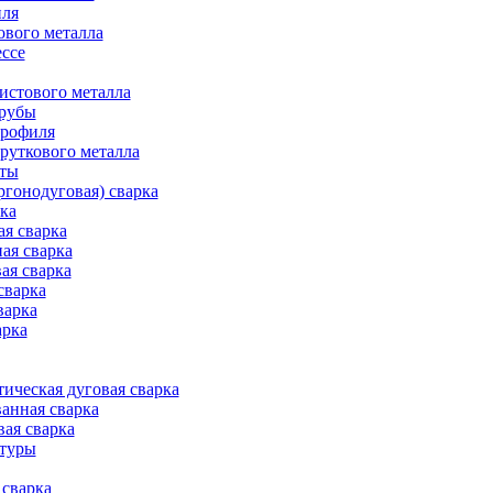
иля
ового металла
ессе
истового металла
трубы
профиля
руткового металла
оты
ргонодуговая) сварка
рка
ая сварка
ая сварка
ая сварка
сварка
варка
арка
ическая дуговая сварка
анная сварка
вая сварка
атуры
сварка