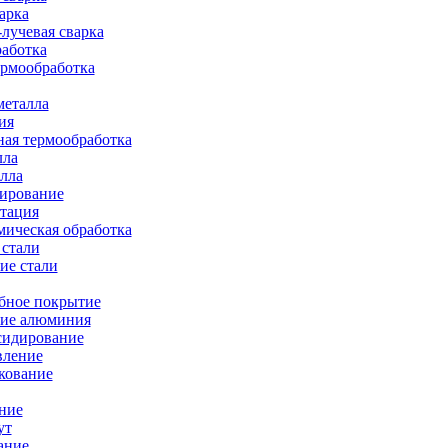
арка
лучевая сварка
работка
ермообработка
металла
ия
ая термообработка
лла
лла
тирование
тация
ическая обработка
 стали
ие стали
бное покрытие
ие алюминия
сидирование
вление
кование
ние
ут
ание