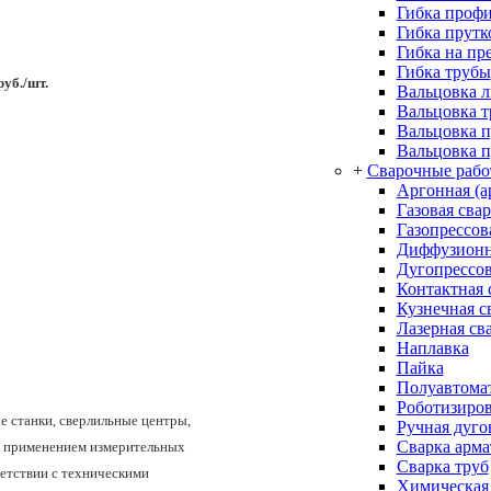
Гибка проф
Гибка прутк
Гибка на пр
Гибка трубы
руб./шт.
Вальцовка л
Вальцовка 
Вальцовка 
Вальцовка п
+
Сварочные раб
Аргонная (а
Газовая сва
Газопрессов
Диффузионн
Дугопрессов
Контактная 
Кузнечная с
Лазерная св
Наплавка
Пайка
Полуавтомат
Роботизиров
 станки, сверлильные центры,
Ручная дуго
Сварка арм
 с применением измерительных
Сварка труб
етствии с техническими
Химическая 