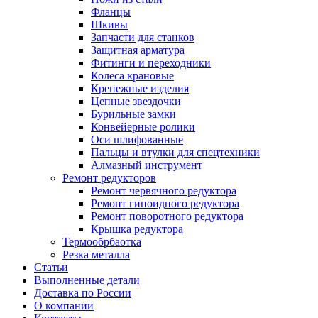
Фланцы
Шкивы
Запчасти для станков
Защитная арматура
Фитинги и переходники
Колеса крановые
Крепежные изделия
Цепные звездочки
Бурильные замки
Конвейерные ролики
Оси шлифованные
Пальцы и втулки для спецтехники
Алмазный инструмент
Ремонт редукторов
Ремонт червячного редуктора
Ремонт гипоидного редуктора
Ремонт поворотного редуктора
Крышка редуктора
Термообрбаотка
Резка металла
Статьи
Выполненные детали
Доставка по России
О компании