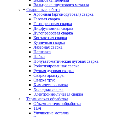
Вальцовка профиля
Вальцовка пруткового металла
+
Сварочные работы
Аргонная (аргонодуговая) сварка
Газовая сварка
Газопрессовая сварка
Диффузионная сварка
Дугопрессовая сварка
Контактная сварка
Кузнечная сварка
Лазерная сварка
Наплавка
Пайка
Полуавтоматическая дуговая сварка
Роботизированная сварка
Ручная дуговая сварка
Сварка арматуры
Сварка труб
Химическая сварка
Холодная сварка
Электронно-лучевая сварка
+
Термическая обработка
Объемная термообработка
ТВЧ
Улучшение металла