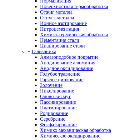
Нормализация
Поверхностная термообработка
Отжиг металла
Отпуск металла
Ионное азотирование
Нитроцементация
Химико-термическая обработка
Цементация стали
Цианирование стали
+
Гальваника
Алмазоподобное покрытие
Анодирование алюминия
Анодное оксидирование
Голубое травление
Горячее цинкование
Золочение
Никелирование
Олово-висмут
Пассивирование
Платинирование
Родирование
Серебрение
Фосфатирование
Химико-механическая обработка
Химическое оксидирование