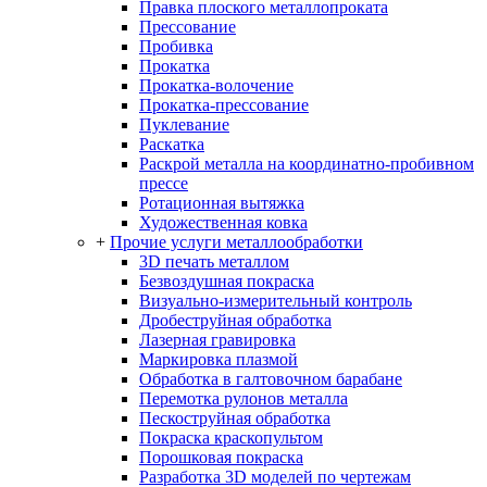
Правка плоского металлопроката
Прессование
Пробивка
Прокатка
Прокатка-волочение
Прокатка-прессование
Пуклевание
Раскатка
Раскрой металла на координатно-пробивном
прессе
Ротационная вытяжка
Художественная ковка
+
Прочие услуги металлообработки
3D печать металлом
Безвоздушная покраска
Визуально-измерительный контроль
Дробеструйная обработка
Лазерная гравировка
Маркировка плазмой
Обработка в галтовочном барабане
Перемотка рулонов металла
Пескоструйная обработка
Покраска краскопультом
Порошковая покраска
Разработка 3D моделей по чертежам