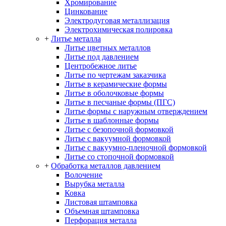
Хромирование
Цинкование
Электродуговая металлизация
Электрохимическая полировка
+
Литье металла
Литье цветных металлов
Литье под давлением
Центробежное литье
Литье по чертежам заказчика
Литье в керамические формы
Литье в оболочковые формы
Литье в песчаные формы (ПГС)
Литье формы с наружным отверждением
Литье в шаблонные формы
Литье с безопочной формовкой
Литье с вакуумной формовкой
Литье с вакуумно-пленочной формовкой
Литье со стопочной формовкой
+
Обработка металлов давлением
Волочение
Вырубка металла
Ковка
Листовая штамповка
Объемная штамповка
Перфорация металла