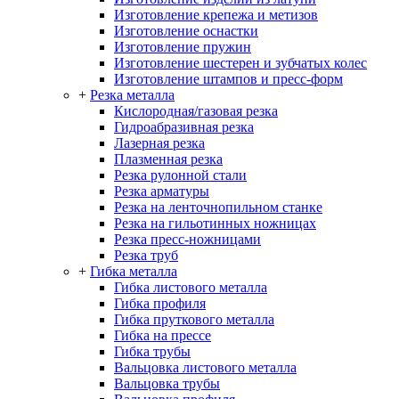
Изготовление крепежа и метизов
Изготовление оснастки
Изготовление пружин
Изготовление шестерен и зубчатых колес
Изготовление штампов и пресс-форм
+
Резка металла
Кислородная/газовая резка
Гидроабразивная резка
Лазерная резка
Плазменная резка
Резка рулонной стали
Резка арматуры
Резка на ленточнопильном станке
Резка на гильотинных ножницах
Резка пресс-ножницами
Резка труб
+
Гибка металла
Гибка листового металла
Гибка профиля
Гибка пруткового металла
Гибка на прессе
Гибка трубы
Вальцовка листового металла
Вальцовка трубы