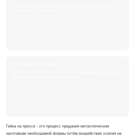
Наши операторы обладают высокой квалификацией и многолетним
опытом работы с металлом.
Выгодные условия
Благодаря собственному производству мы предлагаем конкурентные
цены и быстрые сроки выполнения заказов.
Гибка на прессе - это процесс придания металлическим
заготовкам необходимой формы путём воздействия усилия на