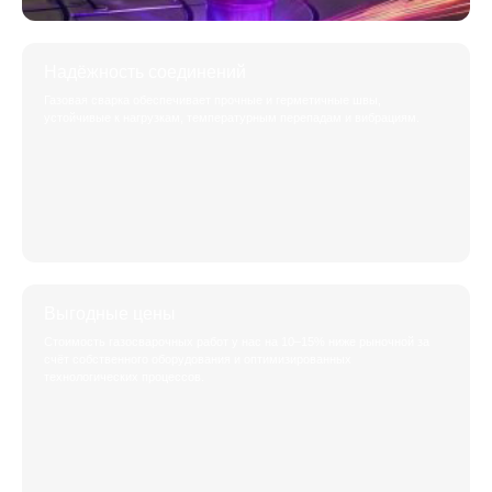
Надёжность соединений
Газовая сварка обеспечивает прочные и герметичные швы,
устойчивые к нагрузкам, температурным перепадам и вибрациям.
Выгодные цены
Стоимость газосварочных работ у нас на 10–15% ниже рыночной за
счёт собственного оборудования и оптимизированных
технологических процессов.