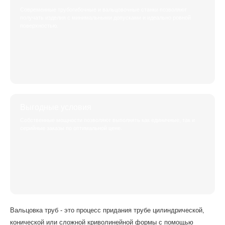
Современные трубогибочные и вальцовочные станки позволяют
получать изделия с минимальными допусками и идеально ровной
поверхностью.
Выгодные условия
Собственные мощности позволяют выполнять как единичные, так и
серийные заказы по оптимальной цене.
Вальцовка труб - это процесс придания трубе цилиндрической,
конической или сложной криволинейной формы с помощью