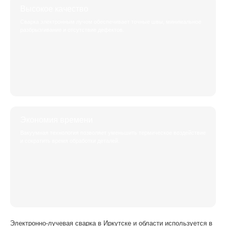
Высокое качество
Сварка электронным лучом обеспечивает точные швы, минимальное
разбрызгивание и отсутствие дефектов.
Экономия времени
Вакуумная технология позволяет уменьшить термическое воздействие
и сократить время обработки деталей.
Электронно-лучевая сварка в Иркутске и области используется в