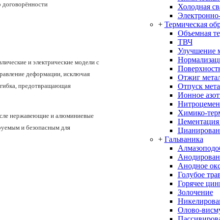
о договорённости
Холодная св
Электронно-
+
Термическая об
Объемная т
ТВЧ
Улучшение 
Нормализац
лические и электрические модели с
Поверхностн
аправление деформации, исключая
Отжиг мета
Отпуск мета
 гибка, предотвращающая
Ионное азо
Нитроцемен
Химико-терм
числе нержавеющие и алюминиевые
Цементация
руемым и безопасным для
Цианирован
+
Гальваника
Алмазоподо
Анодирован
Анодное ок
Голубое тра
Горячее цин
Золочение
Никелирова
Олово-висм
Пассивиров