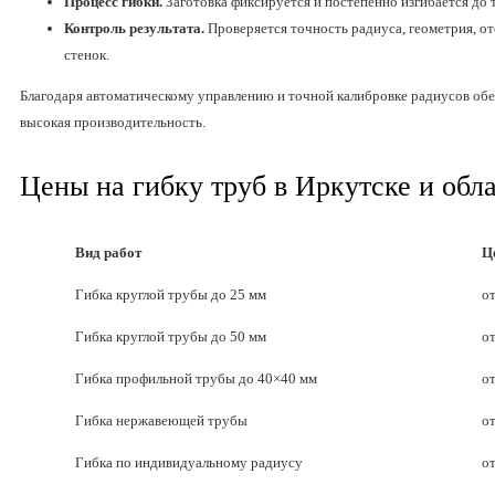
Процесс гибки.
Заготовка фиксируется и постепенно изгибается до
Контроль результата.
Проверяется точность радиуса, геометрия, о
стенок.
Благодаря автоматическому управлению и точной калибровке радиусов обе
высокая производительность.
Цены на гибку труб в Иркутске и обл
Вид работ
Ц
Гибка круглой трубы до 25 мм
о
Гибка круглой трубы до 50 мм
о
Гибка профильной трубы до 40×40 мм
о
Гибка нержавеющей трубы
о
Гибка по индивидуальному радиусу
о