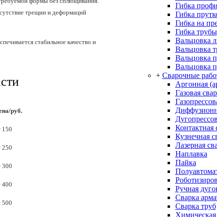
 требуемой формы без сплющивания.
Гибка проф
тсутствие трещин и деформаций
Гибка прутк
Гибка на пр
Гибка трубы
Вальцовка л
спечивается стабильное качество и
Вальцовка 
Вальцовка 
Вальцовка п
+
Сварочные раб
асти
Аргонная (а
Газовая сва
Газопрессов
Диффузионн
ена/руб.
Дугопрессов
Контактная 
т 150
Кузнечная с
Лазерная св
т 250
Наплавка
Пайка
т 300
Полуавтомат
Роботизиров
т 400
Ручная дуго
Сварка арм
т 500
Сварка труб
Химическая 