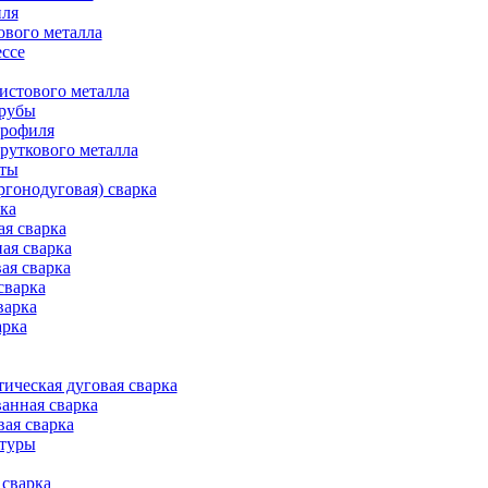
иля
ового металла
ессе
истового металла
трубы
профиля
руткового металла
оты
ргонодуговая) сварка
рка
ая сварка
ая сварка
ая сварка
сварка
варка
арка
ическая дуговая сварка
анная сварка
вая сварка
атуры
сварка