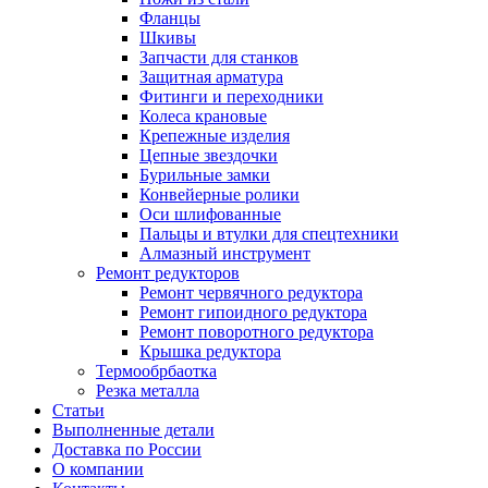
Фланцы
Шкивы
Запчасти для станков
Защитная арматура
Фитинги и переходники
Колеса крановые
Крепежные изделия
Цепные звездочки
Бурильные замки
Конвейерные ролики
Оси шлифованные
Пальцы и втулки для спецтехники
Алмазный инструмент
Ремонт редукторов
Ремонт червячного редуктора
Ремонт гипоидного редуктора
Ремонт поворотного редуктора
Крышка редуктора
Термообрбаотка
Резка металла
Статьи
Выполненные детали
Доставка по России
О компании