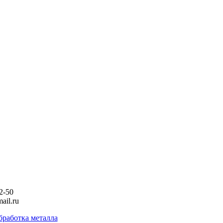
2-50
ail.ru
бработка металла