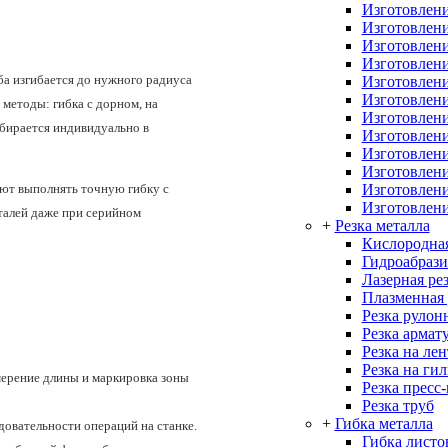
Изготовлени
Изготовлени
Изготовлени
Изготовлени
уба изгибается до нужного радиуса
Изготовлени
Изготовлени
 методы: гибка с дорном, на
Изготовлени
дбирается индивидуально в
Изготовлени
Изготовлени
Изготовлен
Изготовлени
ют выполнять точную гибку с
Изготовлени
еталей даже при серийном
+
Резка металла
Кислородная
Гидроабрази
Лазерная ре
Плазменная 
Резка рулон
Резка армат
Резка на ле
Резка на ги
мерение длины и маркировка зоны
Резка пресс
Резка труб
+
Гибка металла
довательности операций на станке.
Гибка листо