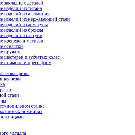
е закладных деталей
е изделий из титана
е изделий из алюминия
е изделий из нержавеющей стали
е изделий из арматуры
е изделий из бронзы
е изделий из латуни
е крепежа и метизов
е оснастки
ие пружин
е шестерен и зубчатых колес
е штампов и пресс-форм
/газовая резка
вная резка
зка
резка
ной стали
уры
нточнопильном станке
льотинных ножницах
-ножницами
вого металла