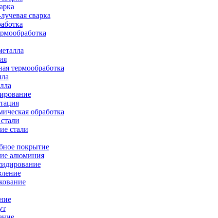
арка
лучевая сварка
работка
ермообработка
металла
ия
ая термообработка
лла
лла
тирование
тация
ическая обработка
 стали
ие стали
бное покрытие
ие алюминия
сидирование
вление
кование
ние
ут
ание