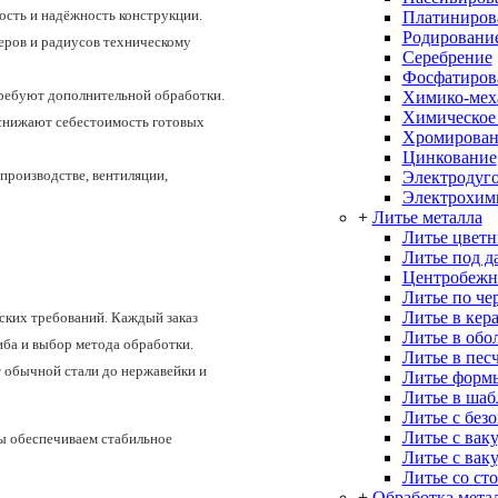
ость и надёжность конструкции.
Платиниров
Родировани
еров и радиусов техническому
Серебрение
Фосфатиров
требуют дополнительной обработки.
Химико-меха
Химическое
снижают себестоимость готовых
Хромирован
Цинкование
производстве, вентиляции,
Электродуго
Электрохим
+
Литье металла
Литье цветн
Литье под д
Центробежн
Литье по че
Литье в кер
ских требований. Каждый заказ
Литье в об
иба и выбор метода обработки.
Литье в пес
 обычной стали до нержавейки и
Литье форм
Литье в ша
Литье с без
Литье с вак
ы обеспечиваем стабильное
Литье с вак
Литье со ст
+
Обработка мета