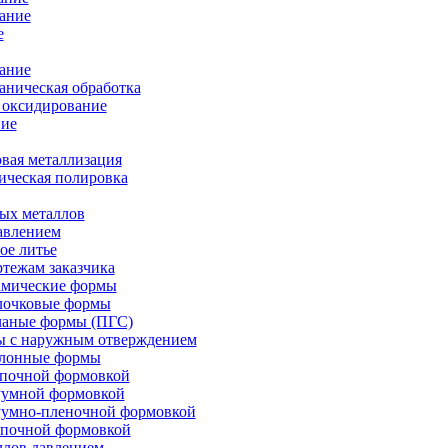
ание
е
ание
ническая обработка
 оксидирование
ие
вая металлизация
ическая полировка
ых металлов
авлением
ое литье
ртежам заказчика
амические формы
олочковые формы
чаные формы (ПГС)
ы с наружным отверждением
блонные формы
опочной формовкой
уумной формовкой
уумно-пленочной формовкой
опочной формовкой
ллов давлением