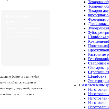
Токарная об
Токарная об
Токарно-авт
Фрезерная о
Качественный
Фрезерная о
результат
Долбежная о
Зубодолбежн
Трубы после гибки сохраняют
Зубофрезерн
прочность, не имеют складок,
трещин и сплющивания.
Шлифовка з
Круглошлиф
Плоскошлиф
Протягивани
Расточные 
Резьбошлиф
Сверление о
Слесарные 
Строгальная
Шлифовка
аданную форму и радиус без
Электроэроз
рно изгибается, сохраняя
+
Изготовление де
нии перил, поручней, каркасов,
Изготовлени
Изготовлени
доснабжения и отопления.
Изготовлени
Изготовлени
Изготовлени