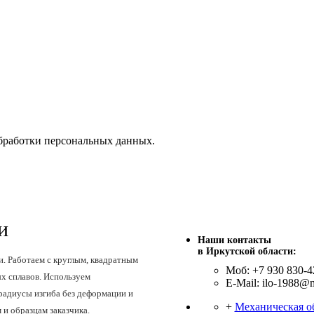
бработки персональных данных.
и
Наши контакты
в Иркутской области:
и. Работаем с круглым, квадратным
Моб: +7 930 830-4
х сплавов. Используем
E-Mail: ilo-1988@m
радиусы изгиба без деформации и
+
Механическая о
и образцам заказчика.