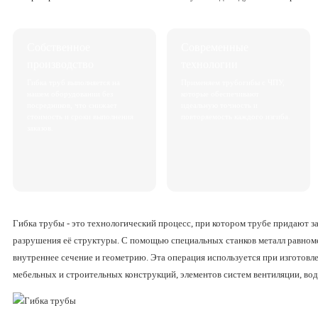
Собственное
Современные
производство
технологии
Гибка труб выполняется на
Применяем трубогибы с ЧПУ,
нашем оборудовании без
которые обеспечивают
посредников, что снижает
идеальную точность и
стоимость и сроки выполнения
повторяемость каждого изгиба.
заказов.
Гибка трубы - это технологический процесс, при котором трубе придают з
разрушения её структуры. С помощью специальных станков металл равноме
внутреннее сечение и геометрию. Эта операция используется при изготовле
мебельных и строительных конструкций, элементов систем вентиляции, во