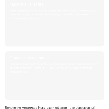
Гарантия качества
Автоматизация и роботизация процессов обеспечивают одинаковое
качество каждого изделия и минимизируют ошибки, связанные с
человеческим фактором.
Прямые специалисты
Использование собственного оборудования и специалистов позволяет
снизить стоимость услуг на 10–15%, сохраняя высокие стандарты
производства.
Волочение металла в Иркутске и области - это современный