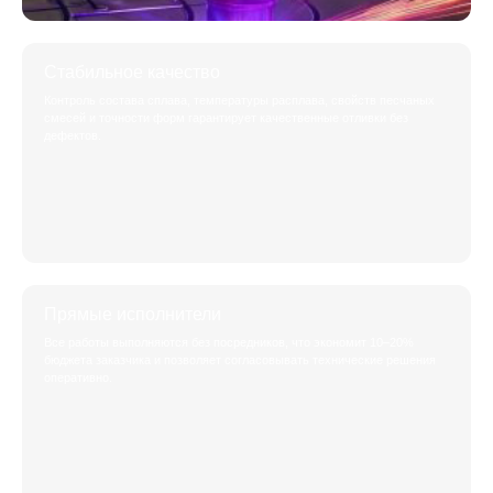
Стабильное качество
Контроль состава сплава, температуры расплава, свойств песчаных
смесей и точности форм гарантирует качественные отливки без
дефектов.
Прямые исполнители
Все работы выполняются без посредников, что экономит 10–20%
бюджета заказчика и позволяет согласовывать технические решения
оперативно.