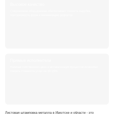
Высокое качество
Современное оборудование обеспечивает точность вырубки,
повторяемость форм и минимизацию дефектов.
Прямые исполнители
Наличие собственного цеха и автоматизация процессов позволяют
снизить стоимость услуг на 10–15%.
Листовая штамповка металла в Иркутске и области - это