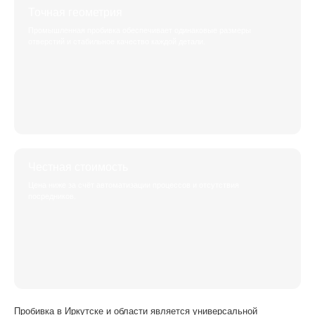
Точная геометрия
Промышленная пробивка обеспечивает одинаковые размеры
отверстий и стабильное качество каждой детали.
Честная стоимость
Цена ниже за счёт автоматизации процессов и отсутствия
посредников.
Пробивка в Иркутске и области является универсальной