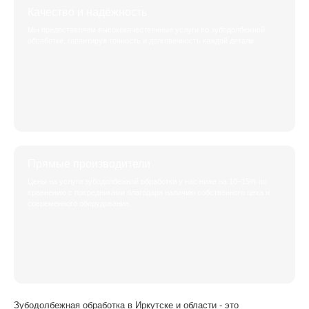
Качество и надёжность
Мы предоставляем высококачественные услуги по зубодолбежной
обработке, гарантируя точность и долговечность каждой детали.
Прямые производители
Цены на услуги зубодолбежной обработки у нас ниже на 10–15% по
сравнению с посредниками благодаря наличию собственного цеха и
современного оборудования.
Зубодолбежная обработка в Иркутске и области - это