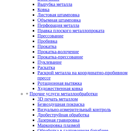
Вырубка металла
Ковка
Листовая штамповка
Объемная штамповка
Перфорация металла
Правка плоского металлопроката
Прессование
Пробивка
Прокатка
Прокатка-волочение
Прокатка-прессование
Пуклевание
Раскатка
Раскрой металла на координатно-пробивном
прессе
Ротационная вытяжка
Художественная ковка
+
Прочие услуги металлообработки
3D печать металлом
Безвоздушная покраска
Визуально-измерительный контроль
Дробеструйная обработка
Лазерная гравировка
Маркировка плазмой
Обработка в галтовочном барабане