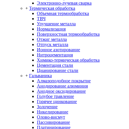
Электронно-лучевая сварка
+
Термическая обработка
Объемная термообработка
ТВЧ
Улучшение металла
Нормализация
Поверхностная термообработка
Отжиг металла
Отпуск металла
Ионное азотирование
Нитроцементация
Химико-термическая обработка
Цементация стали
Цианирование стали
+
Гальваника
Алмазоподобное покрытие
Анодирование алюминия
Анодное оксидирование
Голубое травление
Горячее цинкование
Золочение
Никелирование
Олово-висмут
Пассивирование
Платинирование