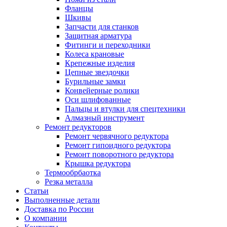
Фланцы
Шкивы
Запчасти для станков
Защитная арматура
Фитинги и переходники
Колеса крановые
Крепежные изделия
Цепные звездочки
Бурильные замки
Конвейерные ролики
Оси шлифованные
Пальцы и втулки для спецтехники
Алмазный инструмент
Ремонт редукторов
Ремонт червячного редуктора
Ремонт гипоидного редуктора
Ремонт поворотного редуктора
Крышка редуктора
Термообрбаотка
Резка металла
Статьи
Выполненные детали
Доставка по России
О компании