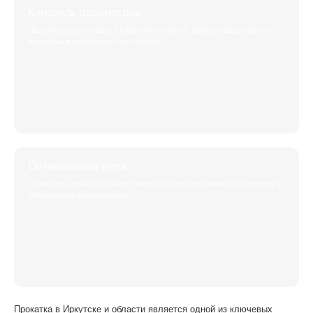
Контроль параметров
Прокатка обеспечивает стабильное сечение, ровную поверхность и
одинаковые характеристики изделий.
Оптимальная цена
Стоимость прокатных работ снижена за счёт отлаженной технологии и
собственного производства.
Прокатка в Иркутске и области является одной из ключевых