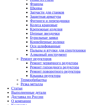
Фланцы
Шкивы
Запчасти для станков
Защитная арматура
Фитинги и переходники
Колеса крановые
Крепежные изделия
Цепные звездочки
Бурильные замки
Конвейерные ролики
Оси шлифованные
Пальцы и втулки для спецтехники
Алмазный инструмент
Ремонт редукторов
Ремонт червячного редуктора
Ремонт гипоидного редуктора
Ремонт поворотного редуктора
Крышка редуктора
Термообрбаотка
Резка металла
Статьи
Выполненные детали
Доставка по России
О компании