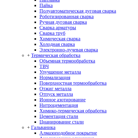
Пайка
Полуавтоматическая дуговая сварка
Роботизированная сварка
Ручная дуговая сварка
Сварка арматуры
Сварка труб
Химическая сварка
Холодная сварка
Электронно-лучевая сварка
+
Термическая обработка
Объемная термообработка
ТВЧ
Улучшение металла
Нормализация
Поверхностная термообработка
Отжиг металла
Отпуск металла
Ионное азотирование
Нитроцементация
Химико-термическая обработка
Цементация стали
Цианирование стали
+
Гальваника
Алмазоподобное покрытие