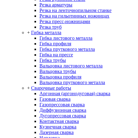
Резка арматуры
Резка на ленточнопильном станке
Резка на гильотинных ножницах
Резка пресс-ножницами
Резка труб
+
Гибка металла
Гибка листового металла
Гибка профиля
Гибка пруткового металла
Гибка на прессе
Гибка трубы
Вальцовка листового металла
Вальцовка трубы
Вальцовка профиля
Вальцовка пруткового металла
+
Сварочные работы
Аргонная (аргонодуговая) сварка
Газовая сварка
Газопрессовая сварка
Диффузионная сварка
Дугопрессовая сварка
Контактная сварка
Кузнечная сварка
Лазерная сварка
Наплавка