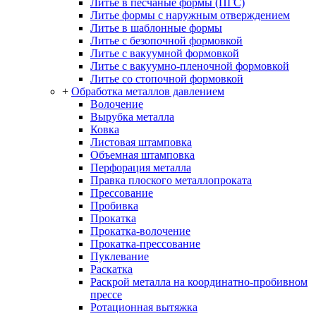
Литье в песчаные формы (ПГС)
Литье формы с наружным отверждением
Литье в шаблонные формы
Литье с безопочной формовкой
Литье с вакуумной формовкой
Литье с вакуумно-пленочной формовкой
Литье со стопочной формовкой
+
Обработка металлов давлением
Волочение
Вырубка металла
Ковка
Листовая штамповка
Объемная штамповка
Перфорация металла
Правка плоского металлопроката
Прессование
Пробивка
Прокатка
Прокатка-волочение
Прокатка-прессование
Пуклевание
Раскатка
Раскрой металла на координатно-пробивном
прессе
Ротационная вытяжка