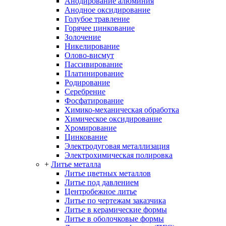
Анодирование алюминия
Анодное оксидирование
Голубое травление
Горячее цинкование
Золочение
Никелирование
Олово-висмут
Пассивирование
Платинирование
Родирование
Серебрение
Фосфатирование
Химико-механическая обработка
Химическое оксидирование
Хромирование
Цинкование
Электродуговая металлизация
Электрохимическая полировка
+
Литье металла
Литье цветных металлов
Литье под давлением
Центробежное литье
Литье по чертежам заказчика
Литье в керамические формы
Литье в оболочковые формы