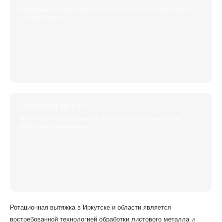
Ротационная вытяжка позволяет получать изделия с равномерной
толщиной стенок.
Снижение затрат
Отсутствие отходов и высокая скорость обработки уменьшают
себестоимость продукции.
Ротационная вытяжка в Иркутске и области является
востребованной технологией обработки листового металла и