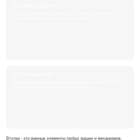
Высокие стандарты
Контролируем каждый этап процесса - от выбора заготовки до
финишной шлифовки и упаковки готовых изделий.
Без посредников
Благодаря собственному производству цены на втулки на 10–15%
ниже, чем у перекупщиков и торговых компаний.
Втулки - это важные элементы любых машин и механизмов,