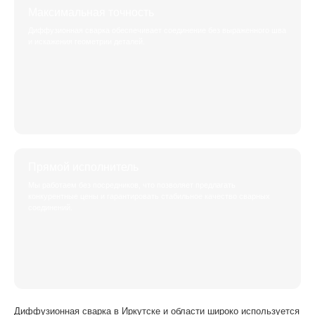
Максимальная точность
Диффузионная сварка обеспечивает соединение без выраженного шва
и искажения геометрии деталей.
Прямой исполнитель
Мы работаем без посредников, что позволяет предлагать
конкурентные цены и гарантировать стабильное качество сварных
соединений.
Диффузионная сварка в Иркутске и области широко используется