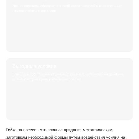
Наши операторы обладают высокой квалификацией и многолетним
опытом работы с металлом.
Выгодные условия
Благодаря собственному производству мы предлагаем конкурентные
цены и быстрые сроки выполнения заказов.
Гибка на прессе - это процесс придания металлическим
заготовкам необходимой формы путём воздействия усилия на