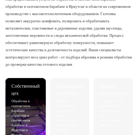
обработке в галтовочном барабане в Иркутске и области на современном
производстве с высокотехнологичным оборудованием. Галтовка
позволяет аккуратно шлифовать, полировать и обрабатывать
металлические, пластиковые и деревянные изделия, удаляя заусенцы,
заготовочные неровности и следы механической обработки. Процесс
обеспечивает равномерную обработку поверхности, повышает
эстетические качества и долговечность изделий. Наши специалисты
контролируют весь цикл работ - от подбора абразива и режима обработки
до проверки качества готового изделия.
Собственный
Равномерная
Прямые
цех
обработка
исполнители
Обработка в
Галтовка
Стоимость услуг
галтовочном
обеспечивает
ниже за счёт
барабане
одинаковое
собственного
обработке в
качество
цеха и
галтовочном
обработки всех
автоматизации
барабане в
поверхностей
процессов.
Иркутске и
изделий.
области