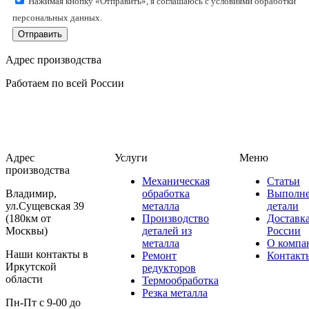
Нажимая кнопку «Отправить», я соглашаюсь с условиями обработки
персональных данных.
Отправить
Адрес производства
Работаем по всей России
Адрес
Услуги
Меню
производства
Механическая
Статьи
Владимир,
обработка
Выполн
ул.Сущевская 39
металла
детали
(180км от
Производство
Доставк
Москвы)
деталей из
России
металла
О компа
Наши контакты в
Ремонт
Контакт
Иркутской
редукторов
области
Термообработка
Резка металла
Пн-Пт с 9-00 до