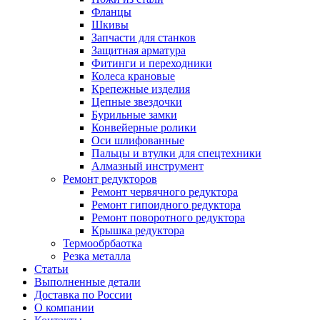
Фланцы
Шкивы
Запчасти для станков
Защитная арматура
Фитинги и переходники
Колеса крановые
Крепежные изделия
Цепные звездочки
Бурильные замки
Конвейерные ролики
Оси шлифованные
Пальцы и втулки для спецтехники
Алмазный инструмент
Ремонт редукторов
Ремонт червячного редуктора
Ремонт гипоидного редуктора
Ремонт поворотного редуктора
Крышка редуктора
Термообрбаотка
Резка металла
Статьи
Выполненные детали
Доставка по России
О компании