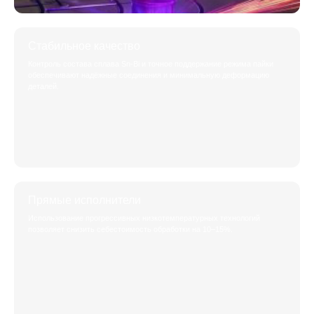
Стабильное качество
Контроль состава сплава Sn-Bi и точное поддержание режима пайки
обеспечивают надёжные соединения и минимальную деформацию
деталей.
Прямые исполнители
Использование прогрессивных низкотемпературных технологий
позволяет снизить себестоимость обработки на 10–15%.