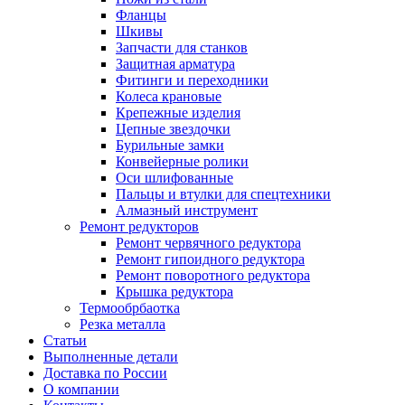
Фланцы
Шкивы
Запчасти для станков
Защитная арматура
Фитинги и переходники
Колеса крановые
Крепежные изделия
Цепные звездочки
Бурильные замки
Конвейерные ролики
Оси шлифованные
Пальцы и втулки для спецтехники
Алмазный инструмент
Ремонт редукторов
Ремонт червячного редуктора
Ремонт гипоидного редуктора
Ремонт поворотного редуктора
Крышка редуктора
Термообрбаотка
Резка металла
Статьи
Выполненные детали
Доставка по России
О компании