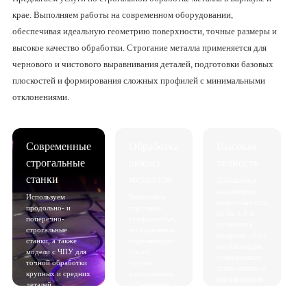
крае. Выполняем работы на современном оборудовании,
обеспечивая идеальную геометрию поверхности, точные размеры и
высокое качество обработки. Строгание металла применяется для
чернового и чистового выравнивания деталей, подготовки базовых
плоскостей и формирования сложных профилей с минимальными
отклонениями.
Современные
Обработка
Высокая
строгальные
любых
точность
станки
металлов
Добиваемся
параметров
Используем
Выполняем
шероховатости
продольно- и
строгание
до Ra 1,6 и
поперечно-
углеродистых,
точности в
строгальные
легированных,
пределах ±0,01
станки, а также
нержавеющих
мм благодаря
модели с ЧПУ для
сталей,
современным
точной обработки
чугуна,
технологиям и
крупных и средних
алюминиевых
квалификации
деталей.
и бронзовых
мастеров.
сплавов.