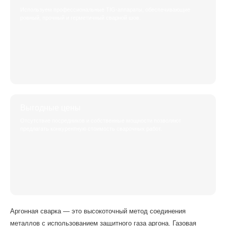
Используем профессиональные TIG-аппараты, обеспечивающие
ровный, прочный и герметичный сварной шов.
Выгодные цены
Отсутствие посредников и собственные мощности позволяют
предлагать конкурентную стоимость сварочных работ.
Аргонная сварка — это высокоточный метод соединения
металлов с использованием защитного газа аргона. Газовая