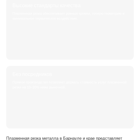
Высокие стандарты качества
Плазменная резка обеспечивает ровные кромки, точную геометрию и
минимальное термическое воздействие.
Без посредников
Прямое производство позволяет держать стоимость услуг плазменной
резки на 10–20% ниже рыночной.
Плазменная резка металла в Барнауле и крае представляет