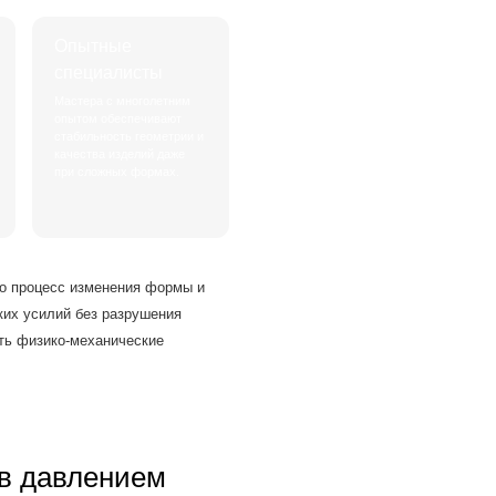
Опытные
специалисты
Мастера с многолетним
опытом обеспечивают
стабильность геометрии и
качества изделий даже
при сложных формах.
то процесс изменения формы и
их усилий без разрушения
ить физико-механические
ов давлением