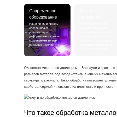
Современное
Контроль
оборудование
параметров
Наши линии и прессы
Каждая операция по
обеспечивают
обработке металлов
равномерную
давлением в Барнауле и
деформацию металла с
крае проводится под
сохранением точных
контролем температуры,
размеров изделий.
скорости деформации и
усилия прессования.
Обработка металлоов давлением в Барнауле и крае — э
размеров металла под воздействием внешних механическ
структуры материала. Такая обработка позволяет улучш
свойства изделий и повысить их плотность и прочность.
Что такое обработка металл