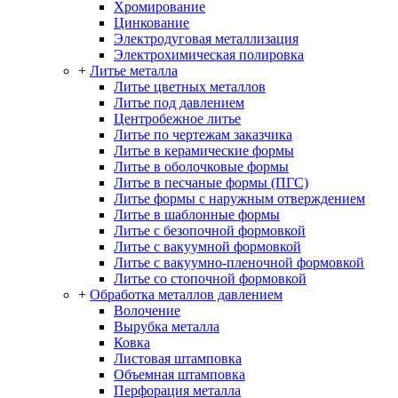
Хромирование
Цинкование
Электродуговая металлизация
Электрохимическая полировка
+
Литье металла
Литье цветных металлов
Литье под давлением
Центробежное литье
Литье по чертежам заказчика
Литье в керамические формы
Литье в оболочковые формы
Литье в песчаные формы (ПГС)
Литье формы с наружным отверждением
Литье в шаблонные формы
Литье с безопочной формовкой
Литье с вакуумной формовкой
Литье с вакуумно-пленочной формовкой
Литье со стопочной формовкой
+
Обработка металлов давлением
Волочение
Вырубка металла
Ковка
Листовая штамповка
Объемная штамповка
Перфорация металла