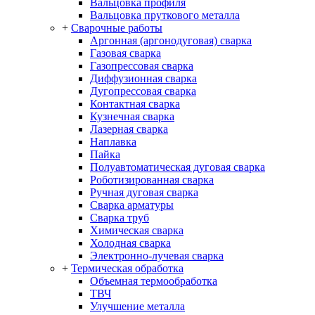
Вальцовка профиля
Вальцовка пруткового металла
+
Сварочные работы
Аргонная (аргонодуговая) сварка
Газовая сварка
Газопрессовая сварка
Диффузионная сварка
Дугопрессовая сварка
Контактная сварка
Кузнечная сварка
Лазерная сварка
Наплавка
Пайка
Полуавтоматическая дуговая сварка
Роботизированная сварка
Ручная дуговая сварка
Сварка арматуры
Сварка труб
Химическая сварка
Холодная сварка
Электронно-лучевая сварка
+
Термическая обработка
Объемная термообработка
ТВЧ
Улучшение металла