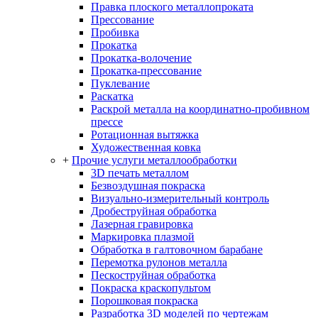
Правка плоского металлопроката
Прессование
Пробивка
Прокатка
Прокатка-волочение
Прокатка-прессование
Пуклевание
Раскатка
Раскрой металла на координатно-пробивном
прессе
Ротационная вытяжка
Художественная ковка
+
Прочие услуги металлообработки
3D печать металлом
Безвоздушная покраска
Визуально-измерительный контроль
Дробеструйная обработка
Лазерная гравировка
Маркировка плазмой
Обработка в галтовочном барабане
Перемотка рулонов металла
Пескоструйная обработка
Покраска краскопультом
Порошковая покраска
Разработка 3D моделей по чертежам