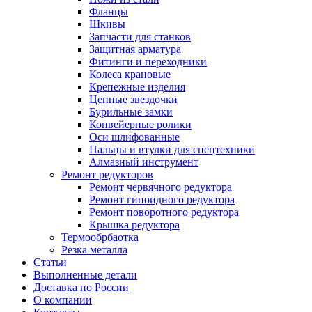
Фланцы
Шкивы
Запчасти для станков
Защитная арматура
Фитинги и переходники
Колеса крановые
Крепежные изделия
Цепные звездочки
Бурильные замки
Конвейерные ролики
Оси шлифованные
Пальцы и втулки для спецтехники
Алмазный инструмент
Ремонт редукторов
Ремонт червячного редуктора
Ремонт гипоидного редуктора
Ремонт поворотного редуктора
Крышка редуктора
Термообрбаотка
Резка металла
Статьи
Выполненные детали
Доставка по России
О компании