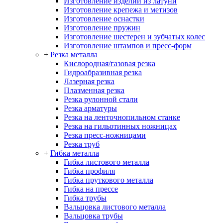
Изготовление изделий из латуни
Изготовление крепежа и метизов
Изготовление оснастки
Изготовление пружин
Изготовление шестерен и зубчатых колес
Изготовление штампов и пресс-форм
+
Резка металла
Кислородная/газовая резка
Гидроабразивная резка
Лазерная резка
Плазменная резка
Резка рулонной стали
Резка арматуры
Резка на ленточнопильном станке
Резка на гильотинных ножницах
Резка пресс-ножницами
Резка труб
+
Гибка металла
Гибка листового металла
Гибка профиля
Гибка пруткового металла
Гибка на прессе
Гибка трубы
Вальцовка листового металла
Вальцовка трубы