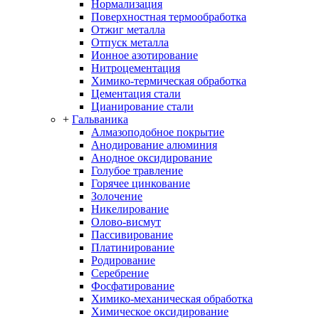
Нормализация
Поверхностная термообработка
Отжиг металла
Отпуск металла
Ионное азотирование
Нитроцементация
Химико-термическая обработка
Цементация стали
Цианирование стали
+
Гальваника
Алмазоподобное покрытие
Анодирование алюминия
Анодное оксидирование
Голубое травление
Горячее цинкование
Золочение
Никелирование
Олово-висмут
Пассивирование
Платинирование
Родирование
Серебрение
Фосфатирование
Химико-механическая обработка
Химическое оксидирование