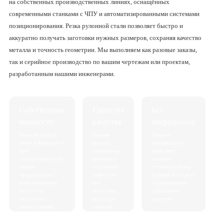
на собственных производственных линиях, оснащённых
современными станками с ЧПУ и автоматизированными системами
позиционирования. Резка рулонной стали позволяет быстро и
аккуратно получать заготовки нужных размеров, сохраняя качество
металла и точность геометрии. Мы выполняем как разовые заказы,
так и серийное производство по вашим чертежам или проектам,
разработанным нашими инженерами.
Собственные
Гарантия
Без
мощности
качества
посредников
Резка рулонной
Ровные
Прямое
стали в Барнауле и
кромки,
производство
крае
правильные
позволяет
осуществляется на
размеры и
снижать
нашем
отсутствие
стоимость резки
предприятии с
дефектов -
рулонной стали и
использованием
все
гарантировать
точного и
заготовки
стабильное
надежного
проходят
качество.
оборудования.
строгий
контроль.