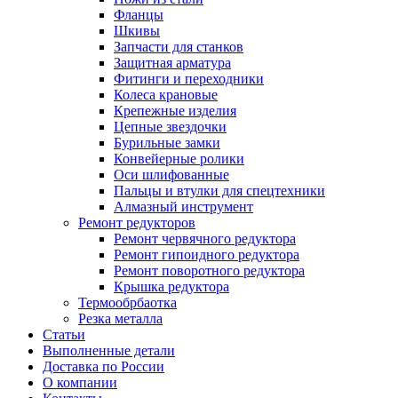
Фланцы
Шкивы
Запчасти для станков
Защитная арматура
Фитинги и переходники
Колеса крановые
Крепежные изделия
Цепные звездочки
Бурильные замки
Конвейерные ролики
Оси шлифованные
Пальцы и втулки для спецтехники
Алмазный инструмент
Ремонт редукторов
Ремонт червячного редуктора
Ремонт гипоидного редуктора
Ремонт поворотного редуктора
Крышка редуктора
Термообрбаотка
Резка металла
Статьи
Выполненные детали
Доставка по России
О компании