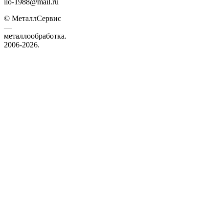
ilo-1988@mail.ru
© МеталлСервис
—
металлообработка.
2006-2026.