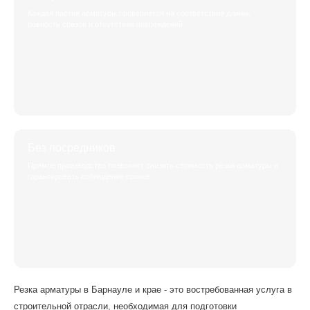
Каждая партия арматуры проверяется на соответствие длины,
ровность срезов и отсутствие повреждений.
Без посредников
Прямое производство позволяет снизить стоимость резки арматуры и
гарантировать соблюдение сроков.
Резка арматуры в Барнауле и крае - это востребованная услуга в
строительной отрасли, необходимая для подготовки