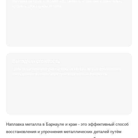
Наплавка металла позволяет восстановить геометрию и значительно
продлить срок службы деталей.
Выгодная стоимость
Цены на наплавочные работы ниже на 10–15% за счёт собственного
оборудования и оптимизации производственных процессов.
Наплавка металла в Барнауле и крае - это эффективный способ
восстановления и упрочнения металлических деталей путём