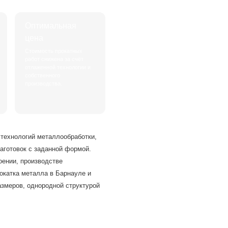
Оптимальная
цена
Стоимость прокатных
работ снижена за счёт
отлаженной технологии и
собственного
производства.
 технологий металлообработки,
аготовок с заданной формой.
оении, производстве
окатка металла в Барнауле и
азмеров, однородной структурой