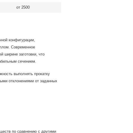
от 2500
чной конфигурации,
ллом. Современное
й ширине заготовки, что
табильным сечением.
жность выполнять прокатку
ными отклонениями от заданных
ществ по сравнению с другими