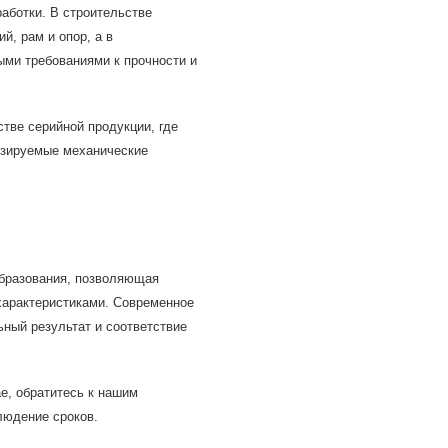
аботки. В строительстве
й, рам и опор, а в
ыми требованиями к прочности и
тве серийной продукции, где
озируемые механические
образования, позволяющая
характеристиками. Современное
ный результат и соответствие
е, обратитесь к нашим
людение сроков.