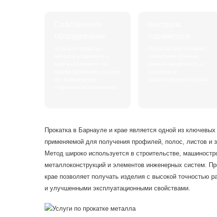
Собственное
Контроль
оборудование
параметров
Услуги по прокатке
Прокатка обеспечивает
металла в Барнауле и
стабильное сечение,
крае выполняются на
ровную поверхность и
нашем прокатном участке
одинаковые
без привлечения
характеристики изделий.
сторонних исполнителей.
Прокатка в Барнауле и крае является одной из ключевых
применяемой для получения профилей, полос, листов и з
Метод широко используется в строительстве, машиностр
металлоконструкций и элементов инженерных систем. Пр
крае позволяет получать изделия с высокой точностью р
и улучшенными эксплуатационными свойствами.