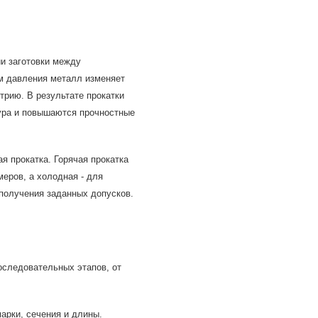
и заготовки между
м давления металл изменяет
трию. В результате прокатки
ура и повышаются прочностные
я прокатка. Горячая прокатка
еров, а холодная - для
получения заданных допусков.
оследовательных этапов, от
рки, сечения и длины.