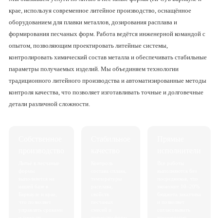
крае, используя современное литейное производство, оснащённое
оборудованием для плавки металлов, дозирования расплава и
формирования песчаных форм. Работа ведётся инженерной командой с
опытом, позволяющим проектировать литейные системы,
контролировать химический состав металла и обеспечивать стабильные
параметры получаемых изделий. Мы объединяем технологии
традиционного литейного производства и автоматизированные методы
контроля качества, что позволяет изготавливать точные и долговечные
детали различной сложности.
Собственное
Стабильное
Прямые
производство
качество
исполнители
Литьё в песчаные
Контроль
Все работы
формы
состава сплава,
выполняются без
выполняется на
температуры
посредников, что
нашей базе в
расплава,
экономит 10–20%
Барнауле и крае,
свойств
бюджета заказчика
что позволяет
песчаных
и позволяет
управлять сроками
смесей и
согласовывать
и снижать
точности форм
технические