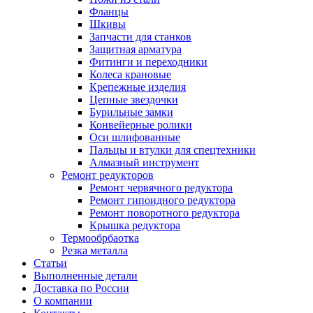
Фланцы
Шкивы
Запчасти для станков
Защитная арматура
Фитинги и переходники
Колеса крановые
Крепежные изделия
Цепные звездочки
Бурильные замки
Конвейерные ролики
Оси шлифованные
Пальцы и втулки для спецтехники
Алмазный инструмент
Ремонт редукторов
Ремонт червячного редуктора
Ремонт гипоидного редуктора
Ремонт поворотного редуктора
Крышка редуктора
Термообрбаотка
Резка металла
Статьи
Выполненные детали
Доставка по России
О компании