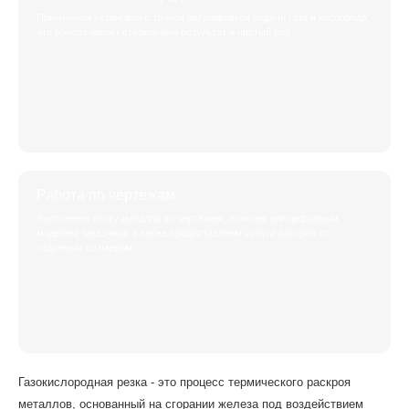
Применяем установки с точной регулировкой подачи газа и кислорода,
что обеспечивает стабильный результат и чистый рез.
Работа по чертежам
Выполняем резку металла по чертежам, эскизам или цифровым
моделям заказчика, а также предоставляем услуги раскроя по
заданным размерам.
Газокислородная резка - это процесс термического раскроя
металлов, основанный на сгорании железа под воздействием