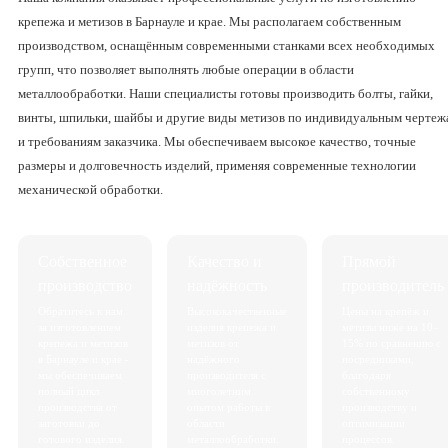
крепежа и метизов в Барнауле и крае. Мы располагаем собственным
производством, оснащённым современными станками всех необходимых
групп, что позволяет выполнять любые операции в области
металлообработки. Наши специалисты готовы производить болты, гайки,
винты, шпильки, шайбы и другие виды метизов по индивидуальным чертеж
и требованиям заказчика. Мы обеспечиваем высокое качество, точные
размеры и долговечность изделий, применяя современные технологии
механической обработки.
Собственное
Качество и
Прямой
производство
надёжность
производитель
Обратитесь к нам
Высококачественные
Цены на крепёж и
за изготовлением
изделия крепежа и
метизы ниже на 10–
крепежа и метизов
метизов от
15% по сравнению с
в Барнауле и крае -
надёжного
посредниками,
мы обеспечиваем
производителя с
благодаря
полный цикл
многолетним
собственному
производства от
опытом работы в
производству и
заготовки до
области
оптимизации
готового изделия.
металлообработки.
процессов.