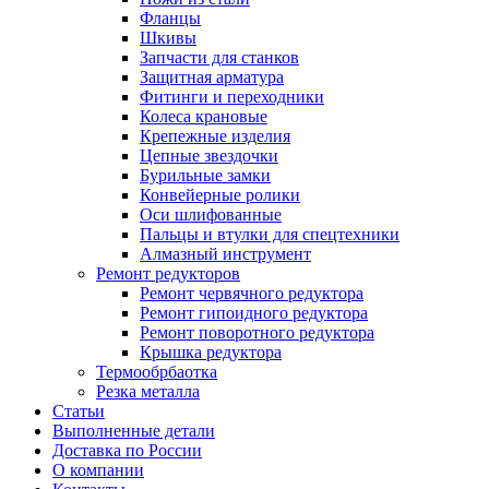
Фланцы
Шкивы
Запчасти для станков
Защитная арматура
Фитинги и переходники
Колеса крановые
Крепежные изделия
Цепные звездочки
Бурильные замки
Конвейерные ролики
Оси шлифованные
Пальцы и втулки для спецтехники
Алмазный инструмент
Ремонт редукторов
Ремонт червячного редуктора
Ремонт гипоидного редуктора
Ремонт поворотного редуктора
Крышка редуктора
Термообрбаотка
Резка металла
Статьи
Выполненные детали
Доставка по России
О компании