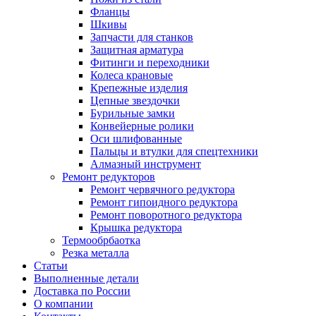
Фланцы
Шкивы
Запчасти для станков
Защитная арматура
Фитинги и переходники
Колеса крановые
Крепежные изделия
Цепные звездочки
Бурильные замки
Конвейерные ролики
Оси шлифованные
Пальцы и втулки для спецтехники
Алмазный инструмент
Ремонт редукторов
Ремонт червячного редуктора
Ремонт гипоидного редуктора
Ремонт поворотного редуктора
Крышка редуктора
Термообрбаотка
Резка металла
Статьи
Выполненные детали
Доставка по России
О компании