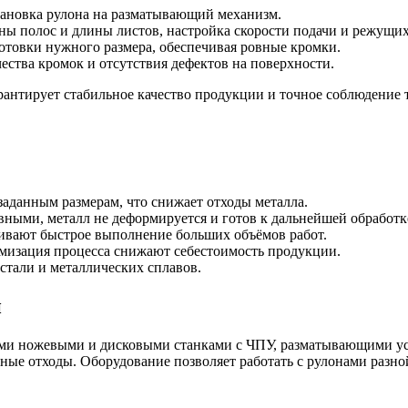
тановка рулона на разматывающий механизм.
ы полос и длины листов, настройка скорости подачи и режущих
отовки нужного размера, обеспечивая ровные кромки.
ества кромок и отсутствия дефектов на поверхности.
рантирует стабильное качество продукции и точное соблюдение 
аданным размерам, что снижает отходы металла.
ными, металл не деформируется и готов к дальнейшей обработк
вают быстрое выполнение больших объёмов работ.
изация процесса снижают себестоимость продукции.
стали и металлических сплавов.
и
и ножевыми и дисковыми станками с ЧПУ, разматывающими ус
ьные отходы. Оборудование позволяет работать с рулонами раз