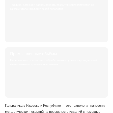
Толщина, адгезия и равномерность покрытия контролируются на
каждом этапе гальванической обработки.
Промышленные объёмы
Наши мощности позволяют обрабатывать крупные партии деталей с
минимальными сроками выполнения.
Гальваника в Ижевске и Республике — это технология нанесения
металлических покрытий на поверхность изделий с помощью