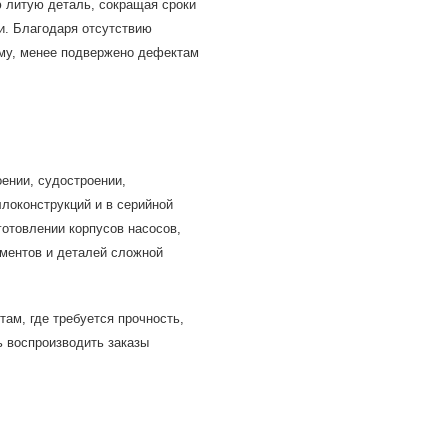
ю литую деталь, сокращая сроки
и. Благодаря отсутствию
му, менее подвержено дефектам
ении, судостроении,
локонструкций и в серийной
готовлении корпусов насосов,
ементов и деталей сложной
ам, где требуется прочность,
ь воспроизводить заказы