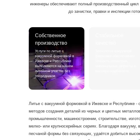
инженеры обеспечивают полный производственный цикл -
до зачистки, правки и инспекции гот
Собственное
Стабильное
производство
качество
Услуги по литью с
Технология вакуумной
вакуумной формовкой в
формовки обеспечивает
Ижевске и Республике
точность геометрии,
выполняются на нашем
минимальные дефекты и
литейном участке без
высокую надёжность.
посредников.
Литье с вакуумной формовкой в Ижевске и Республике - 
методов создания деталей из черных и цветных металло
промышленности, машиностроении, строительстве, изгот
мелко- или крупносерийных сериях. Благодаря вакууму
песчаной формы без связующих, удаётся добиться высок