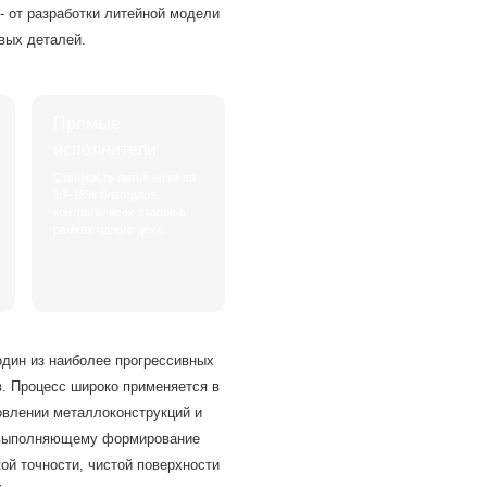
 от разработки литейной модели
овых деталей.
Прямые
исполнители
Стоимость литья ниже на
10–15% благодаря
контролю всех этапов в
рамках одного цеха.
один из наиболее прогрессивных
в. Процесс широко применяется в
овлении металлоконструкций и
, выполняющему формирование
ой точности, чистой поверхности