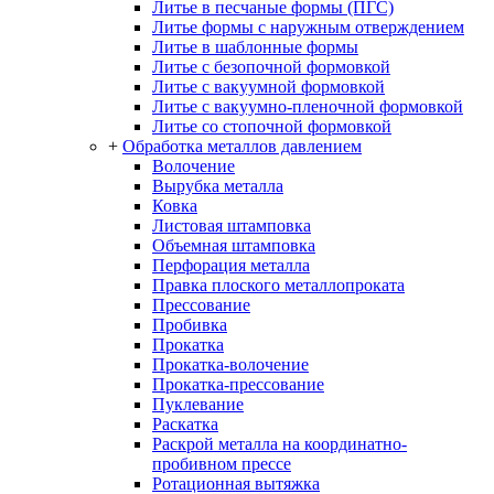
Литье в песчаные формы (ПГС)
Литье формы с наружным отверждением
Литье в шаблонные формы
Литье с безопочной формовкой
Литье с вакуумной формовкой
Литье с вакуумно-пленочной формовкой
Литье со стопочной формовкой
+
Обработка металлов давлением
Волочение
Вырубка металла
Ковка
Листовая штамповка
Объемная штамповка
Перфорация металла
Правка плоского металлопроката
Прессование
Пробивка
Прокатка
Прокатка-волочение
Прокатка-прессование
Пуклевание
Раскатка
Раскрой металла на координатно-
пробивном прессе
Ротационная вытяжка