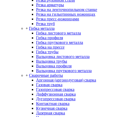
Резка рулонной стали
Резка арматуры
Резка на ленточнопильном станке
Резка на гильотинных ножницах
Резка пресс-ножницами
Резка труб
+
Гибка металла
Гибка листового металла
Гибка профиля
Гибка пруткового металла
Гибка на прессе
Гибка трубы
Вальцовка листового металла
Вальцовка трубы
Вальцовка профиля
Вальцовка пруткового металла
+
Сварочные работы
Аргонная (аргонодуговая) сварка
Газовая сварка
Газопрессовая сварка
Диффузионная сварка
Дугопрессовая сварка
Контактная сварка
Кузнечная сварка
Лазерная сварка