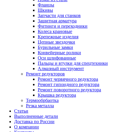
Фланцы
Шкивы
Запчасти для станков
Защитная арматура
Фитинги и переходники
Колеса крановые
Крепежные изделия
Цепные звездочки
Бурильные замки
Конвейерные ролики
Оси шлифованные
Пальцы и втулки для спецтехники
Алмазный инструмент
Ремонт редукторов
Ремонт червячного редуктора
Ремонт гипоидного редуктора
Ремонт поворотного редуктора
Крышка редуктора
Термообрбаотка
Резка металла
Статьи
Выполненные детали
Доставка по России
О компании