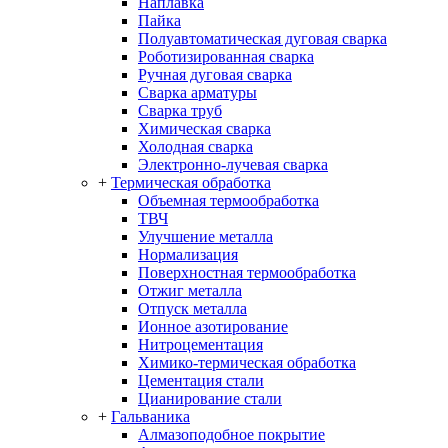
Наплавка
Пайка
Полуавтоматическая дуговая сварка
Роботизированная сварка
Ручная дуговая сварка
Сварка арматуры
Сварка труб
Химическая сварка
Холодная сварка
Электронно-лучевая сварка
+
Термическая обработка
Объемная термообработка
ТВЧ
Улучшение металла
Нормализация
Поверхностная термообработка
Отжиг металла
Отпуск металла
Ионное азотирование
Нитроцементация
Химико-термическая обработка
Цементация стали
Цианирование стали
+
Гальваника
Алмазоподобное покрытие